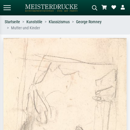
Startseite
Kunststile
Klassizismus
George Romney
Mutter und Kinder
Standardsuche
KI-Bildersuche
Suchen Sie nach Künstlern, Werktiteln
Beschreiben Sie die Szene – z.B. Grüne
oder Stilen – z.B. Monet,
Wiese, Abstrakt mit viel Rot, Dunkles
Sternennacht, Impressionismus, Welle
Ölgemälde, Stehender Akt neben einem
Hokusai, Akt.
Baum.