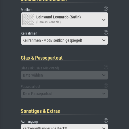
Medium
Leinwand Leonardo (Satin)
(Canvas Venezia)
Keilrahmen
Keilrahmen - Motiv seitlich gespiegelt
Glas & Passepartout
Glas (inklusive Rückwand)
Bitte wählen
Passepartout
Kein Passepartout
Sonstiges & Extras
Aufhängung
Zackenaufhänger (gesteckt)