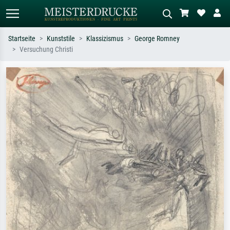
Startseite
Kunststile
Klassizismus
George Romney
Versuchung Christi
Standardsuche
KI-Bildersuche
Suchen Sie nach Künstlern, Werktiteln
Beschreiben Sie die Szene – z.B. Grüne
oder Stilen – z.B. Monet,
Wiese, Abstrakt mit viel Rot, Dunkles
Sternennacht, Impressionismus, Welle
Ölgemälde, Stehender Akt neben einem
Hokusai, Akt.
Baum.