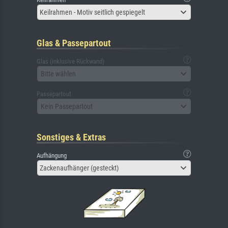
Keilrahmen - Motiv seitlich gespiegelt
Glas & Passepartout
Glas (inklusive Rückwand)
Bitte wählen
Passepartout
Kein Passepartout
Sonstiges & Extras
Aufhängung
Zackenaufhänger (gesteckt)