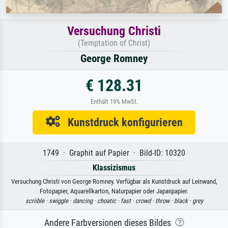
Versuchung Christi
(Temptation of Christ)
George Romney
€ 128.31
Enthält 19% MwSt.
Kunstdruck konfigurieren
1749 · Graphit auf Papier · Bild-ID: 10320
Klassizismus
Versuchung Christi von George Romney. Verfügbar als Kunstdruck auf Leinwand,
Fotopapier, Aquarellkarton, Naturpapier oder Japanpapier.
scriible ·
swiggle ·
dancing ·
choatic ·
fast ·
crowd ·
throw ·
black ·
grey
Andere Farbversionen dieses Bildes