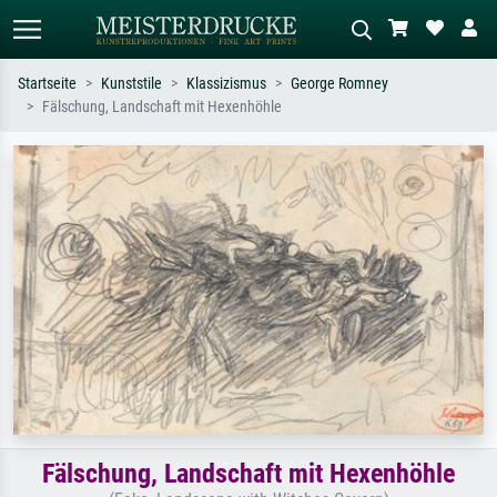
Startseite
Kunststile
Klassizismus
George Romney
Fälschung, Landschaft mit Hexenhöhle
Standardsuche
KI-Bildersuche
Suchen Sie nach Künstlern, Werktiteln
Beschreiben Sie die Szene – z.B. Grüne
oder Stilen – z.B. Monet,
Wiese, Abstrakt mit viel Rot, Dunkles
Sternennacht, Impressionismus, Welle
Ölgemälde, Stehender Akt neben einem
Hokusai, Akt.
Baum.
Fälschung, Landschaft mit Hexenhöhle