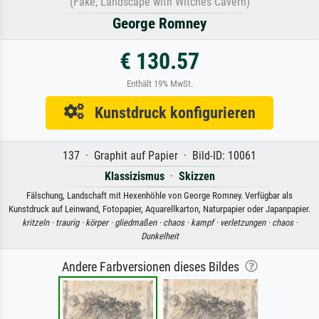
(Fake, Landscape with Witches Cavern)
George Romney
€ 130.57
Enthält 19% MwSt.
Kunstdruck konfigurieren
137 · Graphit auf Papier · Bild-ID: 10061
Klassizismus
·
Skizzen
Fälschung, Landschaft mit Hexenhöhle von George Romney. Verfügbar als
Kunstdruck auf Leinwand, Fotopapier, Aquarellkarton, Naturpapier oder Japanpapier.
kritzeln ·
traurig ·
körper ·
gliedmaßen ·
chaos ·
kampf ·
verletzungen ·
chaos ·
Dunkelheit
Andere Farbversionen dieses Bildes