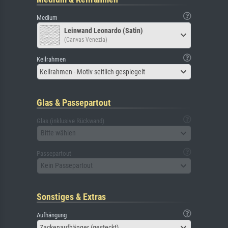
Medium
Leinwand Leonardo (Satin)
(Canvas Venezia)
Keilrahmen
Keilrahmen - Motiv seitlich gespiegelt
Glas & Passepartout
Glas (inklusive Rückwand)
Bitte wählen
Passepartout
Kein Passepartout
Sonstiges & Extras
Aufhängung
Zackenaufhänger (gesteckt)