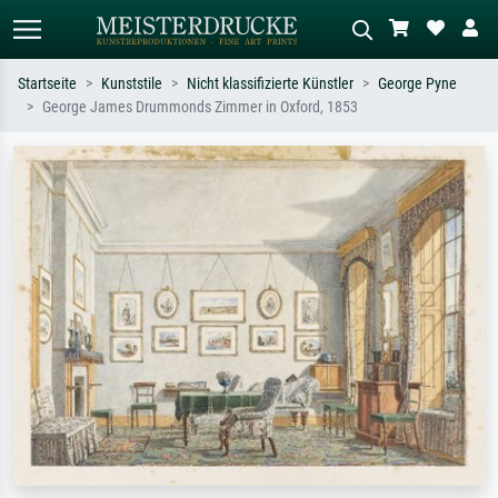
Startseite
Kunststile
Nicht klassifizierte Künstler
George Pyne
George James Drummonds Zimmer in Oxford, 1853
Standardsuche
KI-Bildersuche
Suchen Sie nach Künstlern, Werktiteln
Beschreiben Sie die Szene – z.B. Grüne
oder Stilen – z.B. Monet,
Wiese, Abstrakt mit viel Rot, Dunkles
Sternennacht, Impressionismus, Welle
Ölgemälde, Stehender Akt neben einem
Hokusai, Akt.
Baum.