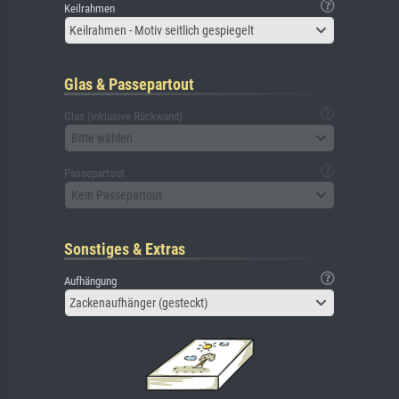
Keilrahmen
Keilrahmen - Motiv seitlich gespiegelt
Glas & Passepartout
Glas (inklusive Rückwand)
Bitte wählen
Passepartout
Kein Passepartout
Sonstiges & Extras
Aufhängung
Zackenaufhänger (gesteckt)