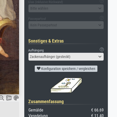
Glas (inklusive Rückwand)
Bitte wählen
Passepartout
Kein Passepartout
Sonstiges & Extras
Aufhängung
Zackenaufhänger (gesteckt)
Konfiguration speichern / vergleichen
Zusammenfassung
Gemälde
€ 66.69
Veredelung
€ 11.40