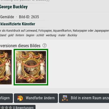
George Buckley
Gemälde · Bild-ID: 2635
 klassifizierte Künstler
 als Kunstdruck auf Leinwand, Fotopapier, Aquarellkarton, Naturpapier oder Japanpapier
band ·
gold ·
hintern ·
beginn ·
schild ·
werbung ·
maler ·
Buckley
versionen dieses Bildes
ufügen
Wandfarbe ändern
Bild in einem Raum anz
0 Bewertungen