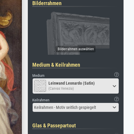
Bilderrahmen
Medium & Keilrahmen
Medium
Leinwand Leonardo (Satin)
(Canvas Venezia)
Keilrahmen
Keilrahmen - Motiv seitlich gespiegelt
Glas & Passepartout