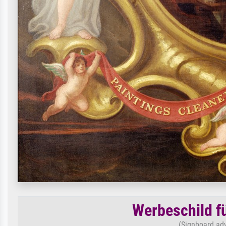
Werbeschild f
(Signboard adv