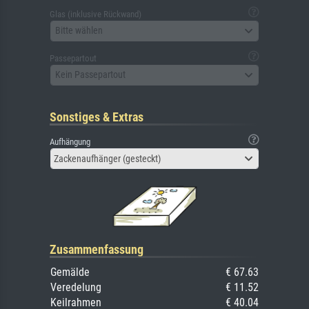
Glas (inklusive Rückwand)
Bitte wählen
Passepartout
Kein Passepartout
Sonstiges & Extras
Aufhängung
Zackenaufhänger (gesteckt)
Zusammenfassung
Gemälde
€ 67.63
Veredelung
€ 11.52
Keilrahmen
€ 40.04