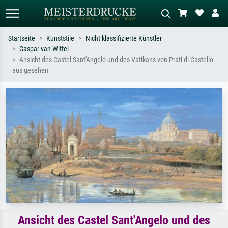
Startseite
Kunststile
Nicht klassifizierte Künstler
Gaspar van Wittel
Standardsuche
KI-Bildersuche
Ansicht des Castel Sant'Angelo und des Vatikans von Prati di Castello
aus gesehen
Suchen Sie nach Künstlern, Werktiteln
Beschreiben Sie die Szene – z.B. Grüne
oder Stilen – z.B. Monet,
Wiese, Abstrakt mit viel Rot, Dunkles
Sternennacht, Impressionismus, Welle
Ölgemälde, Stehender Akt neben einem
Hokusai, Akt.
Baum.
Ansicht des Castel Sant'Angelo und des