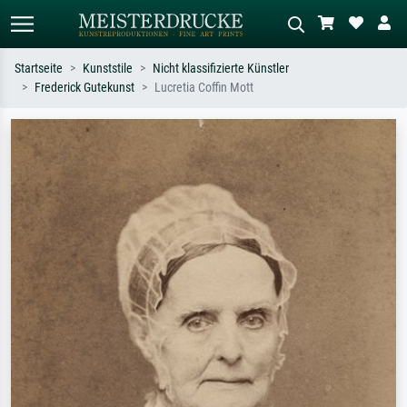
Startseite
Kunststile
Nicht klassifizierte Künstler
Frederick Gutekunst
Lucretia Coffin Mott
Standardsuche
KI-Bildersuche
Suchen Sie nach Künstlern, Werktiteln
Beschreiben Sie die Szene – z.B. Grüne
oder Stilen – z.B. Monet,
Wiese, Abstrakt mit viel Rot, Dunkles
Sternennacht, Impressionismus, Welle
Ölgemälde, Stehender Akt neben einem
Hokusai, Akt.
Baum.