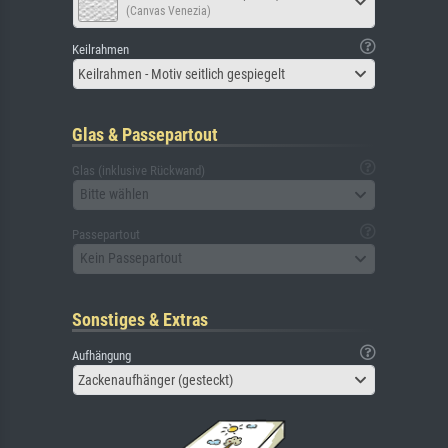
(Canvas Venezia)
Keilrahmen
Keilrahmen - Motiv seitlich gespiegelt
Glas & Passepartout
Glas (inklusive Rückwand)
Bitte wählen
Passepartout
Kein Passepartout
Sonstiges & Extras
Aufhängung
Zackenaufhänger (gesteckt)