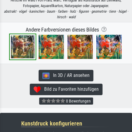
Hirsche im Wald I von Franz Marc. Verfügbar als Kunstdruck auf Leinwand,
Fotopapier, Aquarellkarton, Naturpapier oder Japanpapier.
abstrakt ·
vögel ·
kaninchen ·
baum ·
farben ·
holz ·
figuren ·
geometrie ·
tiere ·
hügel ·
hirsch ·
wald
Andere Farbversionen dieses Bildes
In 3D / AR ansehen
Bild zu Favoriten hinzufügen
0 Bewertungen
Kunstdruck konfigurieren