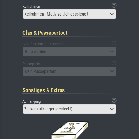
Keilrahmen
Keilrahmen - Motiv seitlich gespiegelt
Glas & Passepartout
Glas (inklusive Rückwand)
Bitte wählen
Passepartout
Kein Passepartout
Sonstiges & Extras
Aufhängung
Zackenaufhänger (gesteckt)