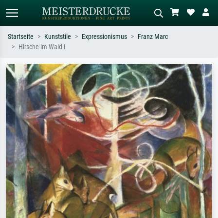
Startseite
Kunststile
Expressionismus
Franz Marc
Hirsche im Wald I
Standardsuche
KI-Bildersuche
Suchen Sie nach Künstlern, Werktiteln
Beschreiben Sie die Szene – z.B. Grüne
oder Stilen – z.B. Monet,
Wiese, Abstrakt mit viel Rot, Dunkles
Sternennacht, Impressionismus, Welle
Ölgemälde, Stehender Akt neben einem
Hokusai, Akt.
Baum.