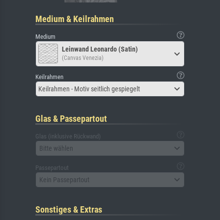
Medium & Keilrahmen
Medium
Leinwand Leonardo (Satin)
(Canvas Venezia)
Keilrahmen
Keilrahmen - Motiv seitlich gespiegelt
Glas & Passepartout
Glas (inklusive Rückwand)
Bitte wählen
Passepartout
Kein Passepartout
Sonstiges & Extras