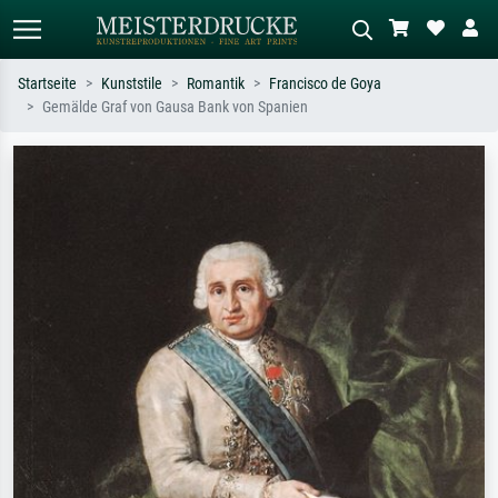
Startseite
Kunststile
Romantik
Francisco de Goya
Gemälde Graf von Gausa Bank von Spanien
Standardsuche
KI-Bildersuche
Suchen Sie nach Künstlern, Werktiteln
Beschreiben Sie die Szene – z.B. Grüne
oder Stilen – z.B. Monet,
Wiese, Abstrakt mit viel Rot, Dunkles
Sternennacht, Impressionismus, Welle
Ölgemälde, Stehender Akt neben einem
Hokusai, Akt.
Baum.