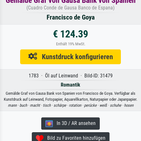
Gemälde Graf von Gausa Bank von Spanien
(Cuadro Conde de Gausa Banco de Espana)
Francisco de Goya
€ 124.39
Enthält 19% MwSt.
Kunstdruck konfigurieren
1783 · Öl auf Leinwand · Bild-ID: 31479
Romantik
Gemälde Graf von Gausa Bank von Spanien von Francisco de Goya. Verfügbar als
Kunstdruck auf Leinwand, Fotopapier, Aquarellkarton, Naturpapier oder Japanpapier.
mann ·
buch ·
macht ·
tisch ·
schärpe ·
rotation ·
perücke ·
weiß ·
schuhe ·
hosen
In 3D / AR ansehen
Bild zu Favoriten hinzufügen