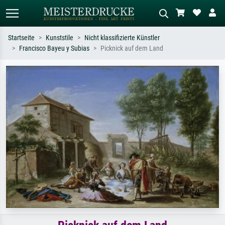
Startseite
Kunststile
Nicht klassifizierte Künstler
Francisco Bayeu y Subias
Picknick auf dem Land
Standardsuche
KI-Bildersuche
Suchen Sie nach Künstlern, Werktiteln
Beschreiben Sie die Szene – z.B. Grüne
oder Stilen – z.B. Monet,
Wiese, Abstrakt mit viel Rot, Dunkles
Sternennacht, Impressionismus, Welle
Ölgemälde, Stehender Akt neben einem
Hokusai, Akt.
Baum.