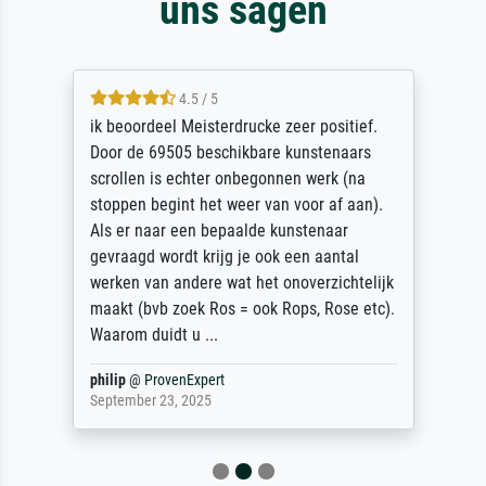
uns sagen
5 / 5
I would recommend Meisterdrucke without
hesitation. From first placing the order to
final delivery, an outstanding service. I
wanted a print of Albrecht Durer's Young
Hare picture as I had one which had been
ruined by water damage. I could not find
one anywhere on line in the UK to the exact
dimensions I wanted. So I found
Meisterdru...
Anonym
@
ProvenExpert
December 22, 2025