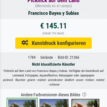
Picknick auf dem Land
(Merienda en el campo)
Francisco Bayeu y Subias
€ 145.11
Enthält 19% MwSt.
Kunstdruck konfigurieren
1784 · Gelände · Bild-ID: 21366
Nicht klassifizierte Künstler
Picknick auf dem Land von Francisco Bayeu y Subias. Verfügbar als Kunstdruck auf
Leinwand, Fotopapier, Aquarellkarton, Naturpapier oder Japanpapier.
picknick ·
flaschen ·
gitarre ·
mäntel ·
aristokraten ·
ländlich ·
essen ·
trinken ·
mäntel
·
scheune
Andere Farbversionen dieses Bildes