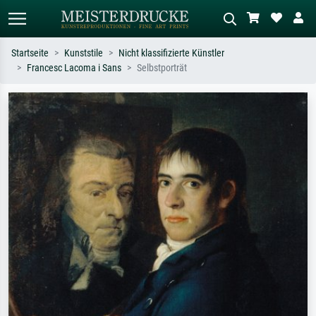
Startseite
Kunststile
Nicht klassifizierte Künstler
Francesc Lacoma i Sans
Selbstporträt
Standardsuche
KI-Bildersuche
Suchen Sie nach Künstlern, Werktiteln
Beschreiben Sie die Szene – z.B. Grüne
oder Stilen – z.B. Monet,
Wiese, Abstrakt mit viel Rot, Dunkles
Sternennacht, Impressionismus, Welle
Ölgemälde, Stehender Akt neben einem
Hokusai, Akt.
Baum.