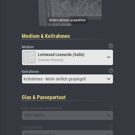
Medium & Keilrahmen
Medium
Leinwand Leonardo (Satin)
(Canvas Venezia)
Keilrahmen
Keilrahmen - Motiv seitlich gespiegelt
Glas & Passepartout
Glas (inklusive Rückwand)
Bitte wählen
Passepartout
Kein Passepartout