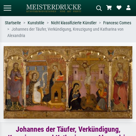
Startseite
Kunststile
Nicht klassifizierte Künstler
Francesc Comes
Johannes der Täufer, Verkündigung, Kreuzigung und Katharina von
Standardsuche
KI-Bildersuche
Alexandria
Suchen Sie nach Künstlern, Werktiteln
Beschreiben Sie die Szene – z.B. Grüne
oder Stilen – z.B. Monet,
Wiese, Abstrakt mit viel Rot, Dunkles
Sternennacht, Impressionismus, Welle
Ölgemälde, Stehender Akt neben einem
Hokusai, Akt.
Baum.
Johannes der Täufer, Verkündigung,