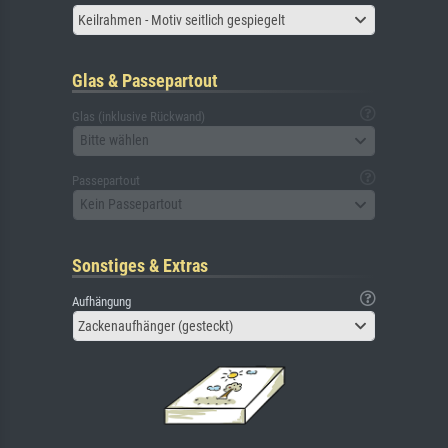
Keilrahmen - Motiv seitlich gespiegelt
Glas & Passepartout
Glas (inklusive Rückwand)
Bitte wählen
Passepartout
Kein Passepartout
Sonstiges & Extras
Aufhängung
Zackenaufhänger (gesteckt)