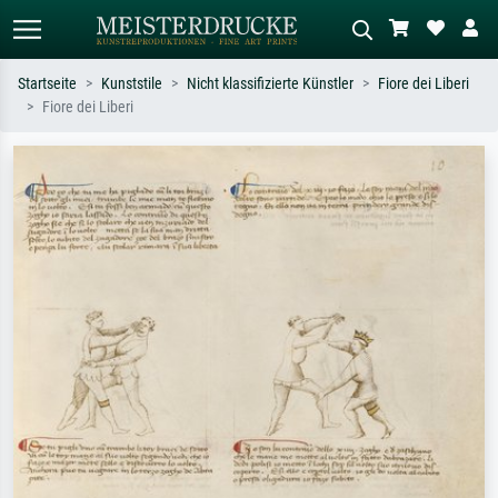
Startseite
Kunststile
Nicht klassifizierte Künstler
Fiore dei Liberi
Fiore dei Liberi
Standardsuche
KI-Bildersuche
Suchen Sie nach Künstlern, Werktiteln
Beschreiben Sie die Szene – z.B. Grüne
oder Stilen – z.B. Monet,
Wiese, Abstrakt mit viel Rot, Dunkles
Sternennacht, Impressionismus, Welle
Ölgemälde, Stehender Akt neben einem
Hokusai, Akt.
Baum.