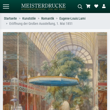
Startseite
Kunststile
Romantik
Eugene-Louis Lami
Eröffnung der Großen Ausstellung, 1. Mai 1851
Standardsuche
KI-Bildersuche
Suchen Sie nach Künstlern, Werktiteln
Beschreiben Sie die Szene – z.B. Grüne
oder Stilen – z.B. Monet,
Wiese, Abstrakt mit viel Rot, Dunkles
Sternennacht, Impressionismus, Welle
Ölgemälde, Stehender Akt neben einem
Hokusai, Akt.
Baum.