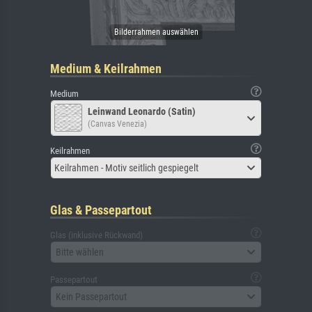
Medium & Keilrahmen
Medium
Leinwand Leonardo (Satin)
(Canvas Venezia)
Keilrahmen
Keilrahmen - Motiv seitlich gespiegelt
Glas & Passepartout
Glas (inklusive Rückwand)
Bitte wählen
Passepartout
Kein Passepartout