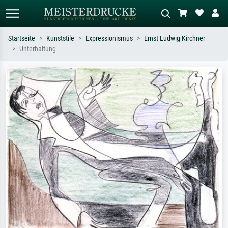
Startseite
Kunststile
Expressionismus
Ernst Ludwig Kirchner
Unterhaltung
Standardsuche
KI-Bildersuche
Suchen Sie nach Künstlern, Werktiteln
Beschreiben Sie die Szene – z.B. Grüne
oder Stilen – z.B. Monet,
Wiese, Abstrakt mit viel Rot, Dunkles
Sternennacht, Impressionismus, Welle
Ölgemälde, Stehender Akt neben einem
Hokusai, Akt.
Baum.