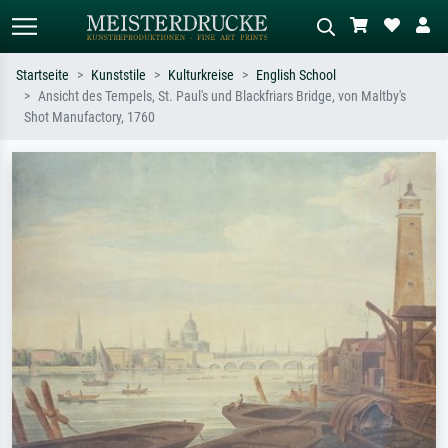
Startseite
Kunststile
Kulturkreise
English School
Ansicht des Tempels, St. Paul's und Blackfriars Bridge, von Maltby's
Standardsuche
KI-Bildersuche
Shot Manufactory, 1760
Suchen Sie nach Künstlern, Werktiteln
Beschreiben Sie die Szene – z.B. Grüne
oder Stilen – z.B. Monet,
Wiese, Abstrakt mit viel Rot, Dunkles
Sternennacht, Impressionismus, Welle
Ölgemälde, Stehender Akt neben einem
Hokusai, Akt.
Baum.