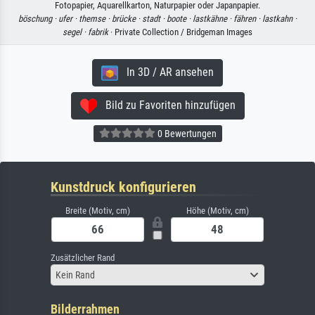
Fotopapier, Aquarellkarton, Naturpapier oder Japanpapier.
böschung ·
ufer ·
themse ·
brücke ·
stadt ·
boote ·
lastkähne ·
fähren ·
lastkahn ·
segel ·
fabrik
· Private Collection / Bridgeman Images
In 3D / AR ansehen
Bild zu Favoriten hinzufügen
0 Bewertungen
Kunstdruck konfigurieren
Breite (Motiv, cm)
Höhe (Motiv, cm)
Zusätzlicher Rand
Kein Rand
Bilderrahmen