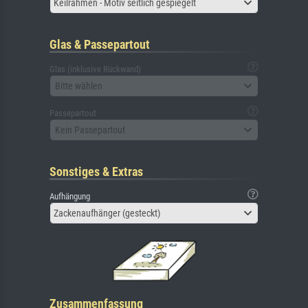
Keilrahmen - Motiv seitlich gespiegelt
Glas & Passepartout
Glas (inklusive Rückwand)
Bitte wählen
Passepartout
Kein Passepartout
Sonstiges & Extras
Aufhängung
Zackenaufhänger (gesteckt)
Zusammenfassung