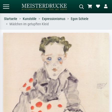
Startseite
Kunststile
Expressionismus
Egon Schiele
Mädchen im getupften Kleid
Standardsuche
KI-Bildersuche
Suchen Sie nach Künstlern, Werktiteln
Beschreiben Sie die Szene – z.B. Grüne
oder Stilen – z.B. Monet,
Wiese, Abstrakt mit viel Rot, Dunkles
Sternennacht, Impressionismus, Welle
Ölgemälde, Stehender Akt neben einem
Hokusai, Akt.
Baum.