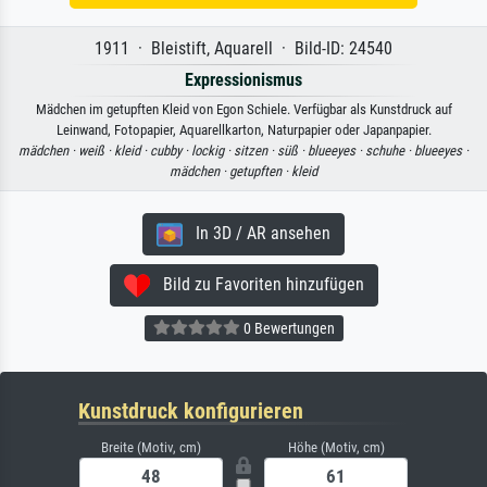
1911 · Bleistift, Aquarell · Bild-ID: 24540
Expressionismus
Mädchen im getupften Kleid von Egon Schiele. Verfügbar als Kunstdruck auf
Leinwand, Fotopapier, Aquarellkarton, Naturpapier oder Japanpapier.
mädchen ·
weiß ·
kleid ·
cubby ·
lockig ·
sitzen ·
süß ·
blueeyes ·
schuhe ·
blueeyes ·
mädchen ·
getupften ·
kleid
In 3D / AR ansehen
Bild zu Favoriten hinzufügen
0 Bewertungen
Kunstdruck konfigurieren
Breite (Motiv, cm)
Höhe (Motiv, cm)