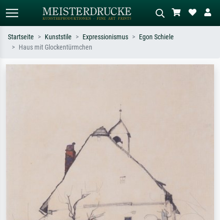
Startseite
Kunststile
Expressionismus
Egon Schiele
Haus mit Glockentürmchen
Standardsuche
KI-Bildersuche
Suchen Sie nach Künstlern, Werktiteln
Beschreiben Sie die Szene – z.B. Grüne
oder Stilen – z.B. Monet,
Wiese, Abstrakt mit viel Rot, Dunkles
Sternennacht, Impressionismus, Welle
Ölgemälde, Stehender Akt neben einem
Hokusai, Akt.
Baum.