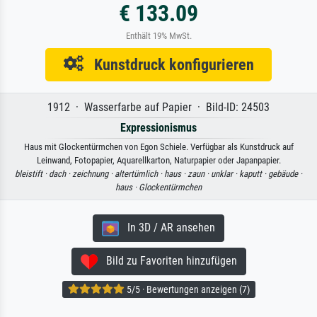
€ 133.09
Enthält 19% MwSt.
Kunstdruck konfigurieren
1912 · Wasserfarbe auf Papier · Bild-ID: 24503
Expressionismus
Haus mit Glockentürmchen von Egon Schiele. Verfügbar als Kunstdruck auf
Leinwand, Fotopapier, Aquarellkarton, Naturpapier oder Japanpapier.
bleistift ·
dach ·
zeichnung ·
altertümlich ·
haus ·
zaun ·
unklar ·
kaputt ·
gebäude ·
haus ·
Glockentürmchen
In 3D / AR ansehen
Bild zu Favoriten hinzufügen
5/5 · Bewertungen anzeigen (7)