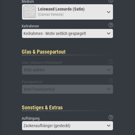
Medium
Leinwand Leonardo (Satin)
(Canvas Venezia)
Keilrahmen
Keilrahmen - Motiv seitlich gespiegelt
Glas & Passepartout
Glas (inklusive Rückwand)
Bitte wählen
Passepartout
Kein Passepartout
Sonstiges & Extras
Aufhängung
Zackenaufhänger (gesteckt)