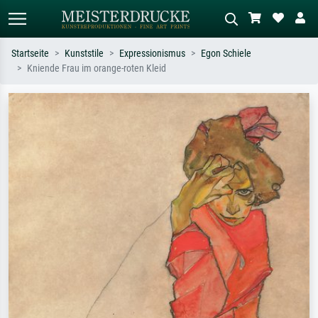
Startseite
Kunststile
Expressionismus
Egon Schiele
Kniende Frau im orange-roten Kleid
Standardsuche
KI-Bildersuche
Suchen Sie nach Künstlern, Werktiteln
Beschreiben Sie die Szene – z.B. Grüne
oder Stilen – z.B. Monet,
Wiese, Abstrakt mit viel Rot, Dunkles
Sternennacht, Impressionismus, Welle
Ölgemälde, Stehender Akt neben einem
Hokusai, Akt.
Baum.