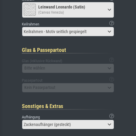
Leinwand Leonardo (Satin)
(Canvas Venezia)
Keilrahmen
Keilrahmen - Motiv seitlich gespiegelt
Glas & Passepartout
Glas (inklusive Rückwand)
Bitte wählen
Passepartout
Kein Passepartout
Sonstiges & Extras
Aufhängung
Zackenaufhänger (gesteckt)