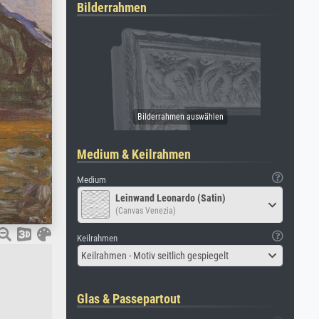
Bilderrahmen
Medium & Keilrahmen
Medium
Leinwand Leonardo (Satin)
(Canvas Venezia)
Keilrahmen
Keilrahmen - Motiv seitlich gespiegelt
Glas & Passepartout