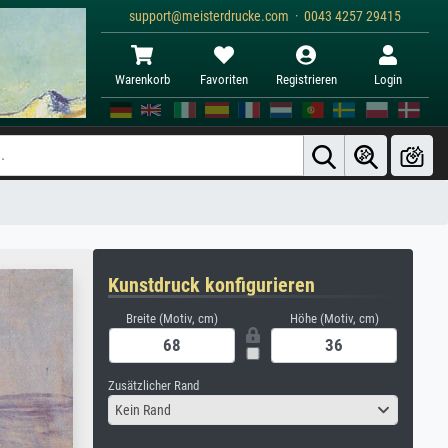
support@meisterdrucke.com · 0043 4257 29415
Warenkorb
Favoriten
Registrieren
Login
Kunstdruck konfigurieren
Breite (Motiv, cm)
Höhe (Motiv, cm)
Zusätzlicher Rand
Kein Rand