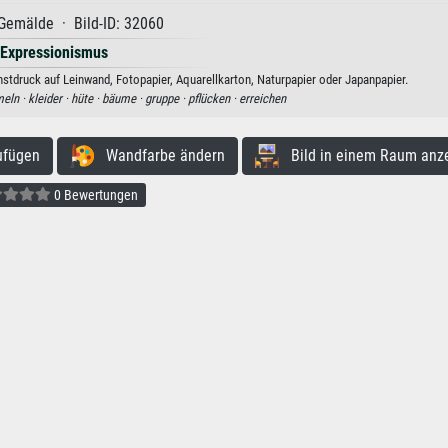
Gemälde · Bild-ID: 32060
Expressionismus
stdruck auf Leinwand, Fotopapier, Aquarellkarton, Naturpapier oder Japanpapier.
eln ·
kleider ·
hüte ·
bäume ·
gruppe ·
pflücken ·
erreichen
ufügen
Wandfarbe ändern
Bild in einem Raum anz
0 Bewertungen