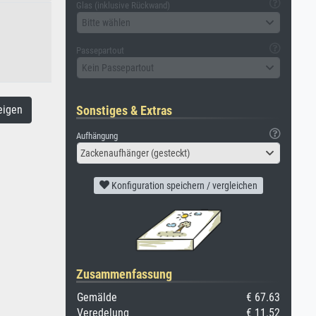
Glas (inklusive Rückwand)
Bitte wählen
Passepartout
Kein Passepartout
eigen
Sonstiges & Extras
Aufhängung
Zackenaufhänger (gesteckt)
Konfiguration speichern / vergleichen
Zusammenfassung
Gemälde
€ 67.63
Veredelung
€ 11.52