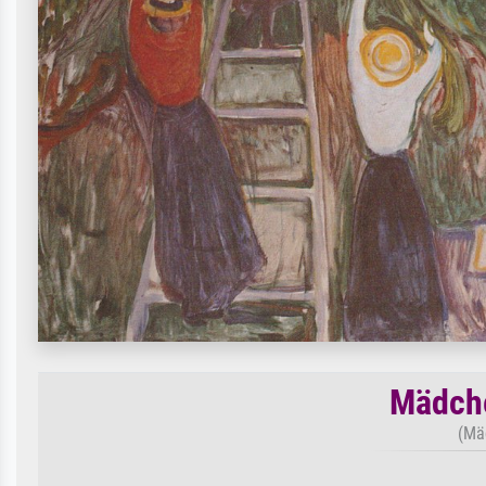
Mädche
(Mä