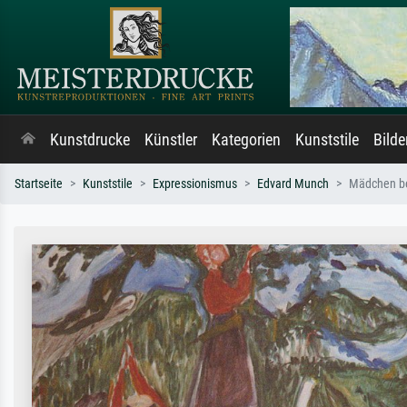
Kunstdrucke
Künstler
Kategorien
Kunststile
Bild
Startseite
Kunststile
Expressionismus
Edvard Munch
Mädchen be