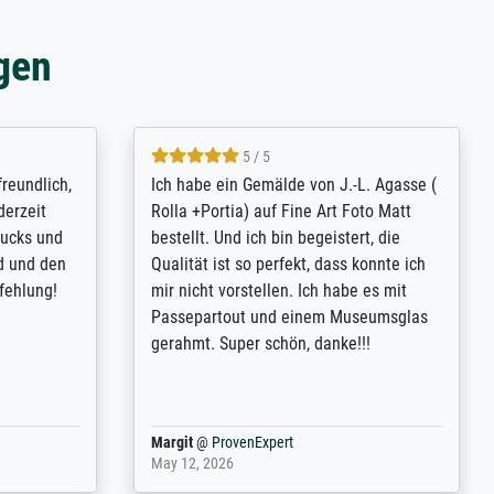
gen
4.8 / 5
tomer
Qualité absolument irréprochable.
inting is
Extraordinaire diversité des thèmes
inguish
abordés et personnalisation des
 my go-to
demandes (recadrage, réajustement des
m now on -
couleurs). Relation clientèle parfaite.
xcellent -
Transport, réception sans aucun
 the work
problème. Merci à toute l'équipe ! Hervé
port
Anonym
@
ProvenExpert
March 31, 2025