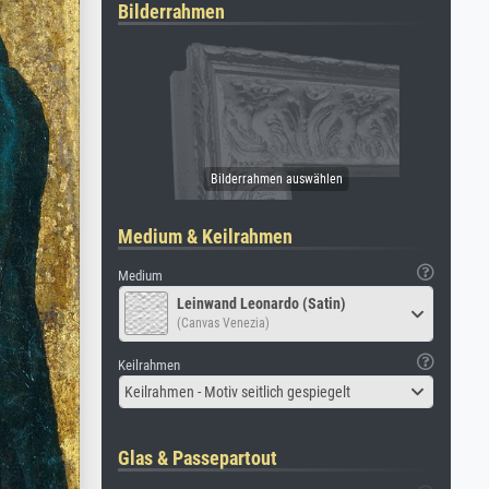
Bilderrahmen
Medium & Keilrahmen
Medium
Leinwand Leonardo (Satin)
(Canvas Venezia)
Keilrahmen
Keilrahmen - Motiv seitlich gespiegelt
Glas & Passepartout