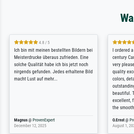
Wa
5 / 5
Rundum positive Erfahrung. Die
The team a
Ausführung des Auftrags hat eine Weile
meet its c
gedauert, die angekündigte Lieferzeit
expert adv
wurde aber letztlich sogar etwas
results for
unterschritten. Die Qualität des Papiers
client. Th
und des Drucks (Farben, Details usw.) ist
repertoire 
nicht nur gut, sondern hervorragend.
will provid
Selbst ein Druck ist damit ein Kunstwerk
regards to 
im eigenen Sinne. Definitiv den Pre...
repertoire
Dr.
@
ProvenExpert
Anonym
@
P
February 3, 2026
April 22, 202