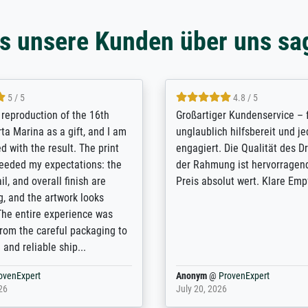
s unsere Kunden über uns sa
5 / 5
5 / 5
t Meisterdrucke strives to
Outstanding quality and cus
lients demands, and provides
support. - the quality of the pr
ice on how to obtain the best
excellent and difficult to dist
 the prints requested by the
from the real thing; it will be
e company has a vast
for high-quality art prints fro
of prints to choose from, and
the quality of the framing is e
e excellent service also with
the customisation options for
prints which are not in that
are broad - the customer sup
. Highly recommended!
colleagues are truly super...
rovenExpert
Anonym
@
ProvenExpert
6
January 12, 2026