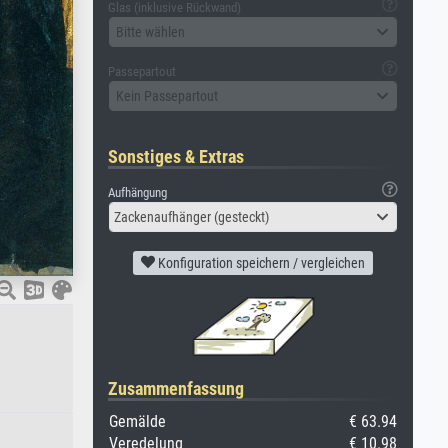
Glas (inklusive Rückwand)
Bitte wählen
Passepartout
Kein Passepartout
Sonstiges & Extras
Aufhängung
Zackenaufhänger (gesteckt)
Konfiguration speichern / vergleichen
Zusammenfassung
Gemälde
€ 63.94
Veredelung
€ 10.98