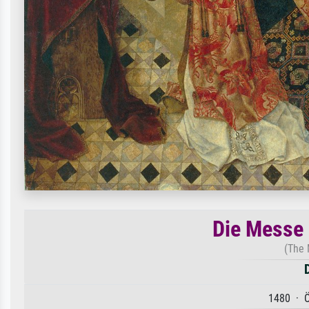
Die Messe 
(The 
1480 · Ö