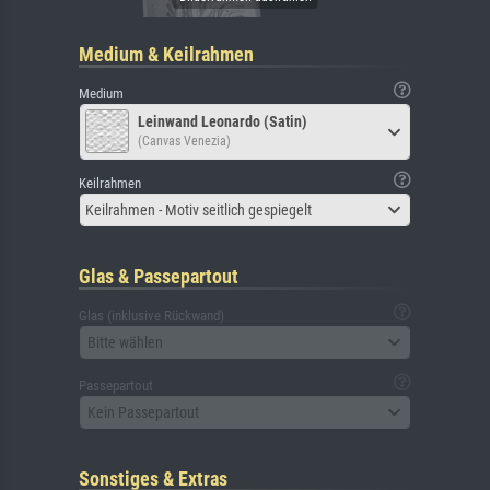
Medium & Keilrahmen
Medium
Leinwand Leonardo (Satin)
(Canvas Venezia)
Keilrahmen
Keilrahmen - Motiv seitlich gespiegelt
Glas & Passepartout
Glas (inklusive Rückwand)
Bitte wählen
Passepartout
Kein Passepartout
Sonstiges & Extras