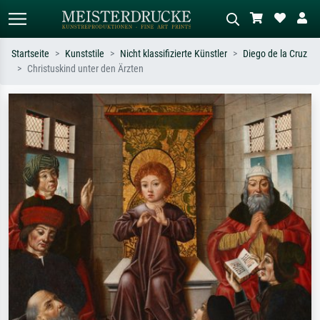
Startseite
Kunststile
Nicht klassifizierte Künstler
Diego de la Cruz
Christuskind unter den Ärzten
Standardsuche
KI-Bildersuche
Suchen Sie nach Künstlern, Werktiteln
Beschreiben Sie die Szene – z.B. Grüne
oder Stilen – z.B. Monet,
Wiese, Abstrakt mit viel Rot, Dunkles
Sternennacht, Impressionismus, Welle
Ölgemälde, Stehender Akt neben einem
Hokusai, Akt.
Baum.