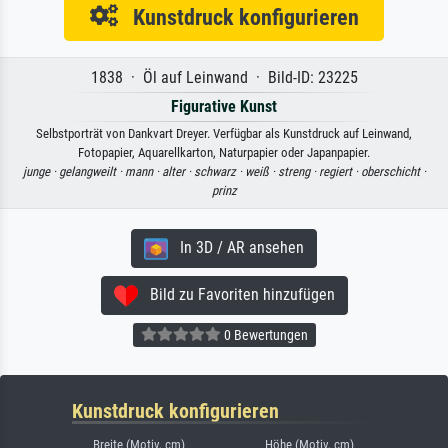
Kunstdruck konfigurieren
1838 · Öl auf Leinwand · Bild-ID: 23225
Figurative Kunst
Selbstporträt von Dankvart Dreyer. Verfügbar als Kunstdruck auf Leinwand,
Fotopapier, Aquarellkarton, Naturpapier oder Japanpapier.
junge ·
gelangweilt ·
mann ·
alter ·
schwarz ·
weiß ·
streng ·
regiert ·
oberschicht ·
prinz
In 3D / AR ansehen
Bild zu Favoriten hinzufügen
0 Bewertungen
Kunstdruck konfigurieren
Breite (Motiv, cm)
Höhe (Motiv, cm)