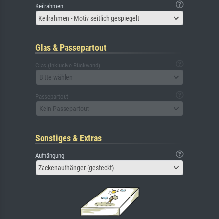
Keilrahmen
Keilrahmen - Motiv seitlich gespiegelt
Glas & Passepartout
Glas (inklusive Rückwand)
Bitte wählen
Passepartout
Kein Passepartout
Sonstiges & Extras
Aufhängung
Zackenaufhänger (gesteckt)