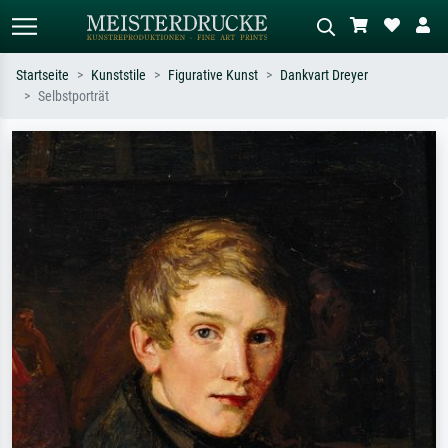
Startseite
Kunststile
Figurative Kunst
Dankvart Dreyer
Selbstporträt
Standardsuche
KI-Bildersuche
Suchen Sie nach Künstlern, Werktiteln
Beschreiben Sie die Szene – z.B. Grüne
oder Stilen – z.B. Monet,
Wiese, Abstrakt mit viel Rot, Dunkles
Sternennacht, Impressionismus, Welle
Ölgemälde, Stehender Akt neben einem
Hokusai, Akt.
Baum.