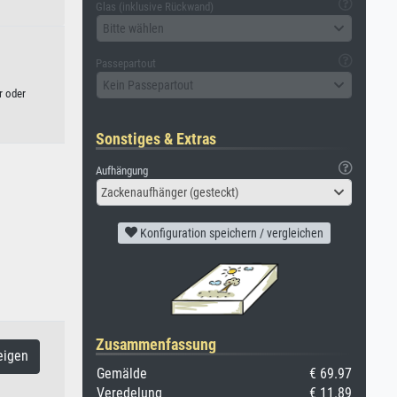
Glas (inklusive Rückwand)
Bitte wählen
Passepartout
Kein Passepartout
r oder
Sonstiges & Extras
Aufhängung
Zackenaufhänger (gesteckt)
Konfiguration speichern / vergleichen
Zusammenfassung
eigen
Gemälde
€ 69.97
Veredelung
€ 11.89