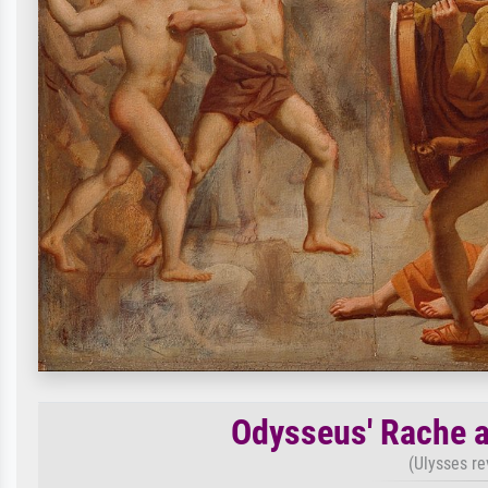
Odysseus' Rache a
(Ulysses r