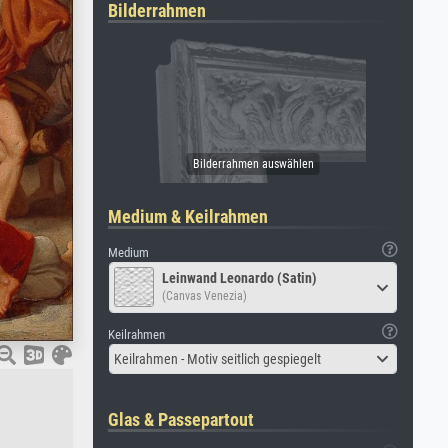
Bilderrahmen
Medium & Keilrahmen
Medium
Leinwand Leonardo (Satin)
(Canvas Venezia)
Keilrahmen
Keilrahmen - Motiv seitlich gespiegelt
Glas & Passepartout