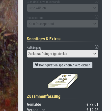
Glas (inklusive Rückwand)
Bitte wählen
Passepartout
Kein Passepartout
Sonstiges & Extras
Aufhängung
Zackenaufhänger (gesteckt)
Konfiguration speichern / vergleichen
Zusammenfassung
Gemälde
€ 72.01
Veredelung
€ 12.23