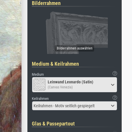
Bilderrahmen
Medium & Keilrahmen
Medium
Leinwand Leonardo (Satin)
(Canvas Venezia)
Keilrahmen
Keilrahmen - Motiv seitlich gespiegelt
Glas & Passepartout