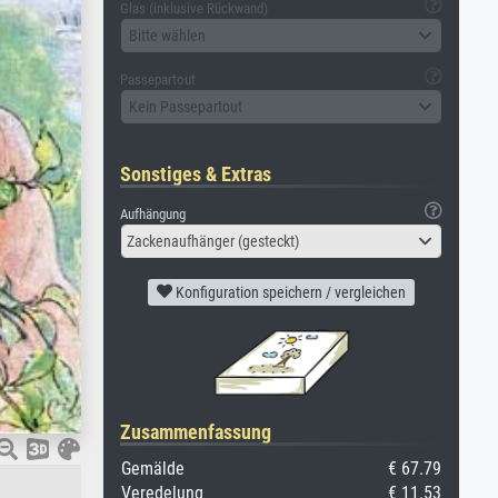
Glas (inklusive Rückwand)
Bitte wählen
Passepartout
Kein Passepartout
Sonstiges & Extras
Aufhängung
Zackenaufhänger (gesteckt)
Konfiguration speichern / vergleichen
Zusammenfassung
Gemälde
€ 67.79
Veredelung
€ 11.53