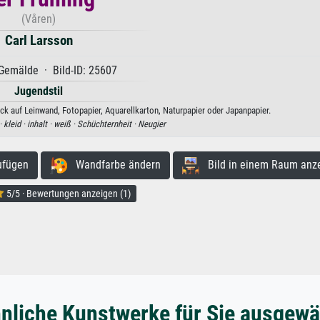
(Våren)
Carl Larsson
Gemälde · Bild-ID: 25607
Jugendstil
uck auf Leinwand, Fotopapier, Aquarellkarton, Naturpapier oder Japanpapier.
·
kleid ·
inhalt ·
weiß ·
Schüchternheit ·
Neugier
ufügen
Wandfarbe ändern
Bild in einem Raum anz
5/5 · Bewertungen anzeigen (1)
nliche Kunstwerke für Sie ausgewä