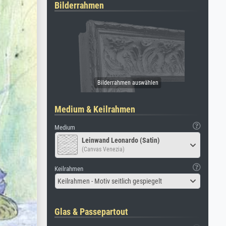
Bilderrahmen
Medium & Keilrahmen
Medium
Leinwand Leonardo (Satin)
(Canvas Venezia)
Keilrahmen
Keilrahmen - Motiv seitlich gespiegelt
Glas & Passepartout