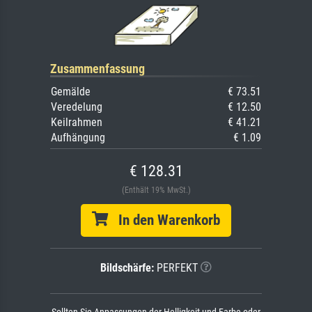
Zusammenfassung
Gemälde
€ 73.51
Veredelung
€ 12.50
Keilrahmen
€ 41.21
Aufhängung
€ 1.09
€ 128.31
(Enthält 19% MwSt.)
In den Warenkorb
Bildschärfe:
PERFEKT