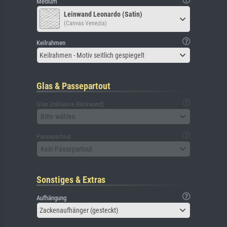
Medium
Leinwand Leonardo (Satin)
(Canvas Venezia)
Keilrahmen
Keilrahmen - Motiv seitlich gespiegelt
Glas & Passepartout
Glas (inklusive Rückwand)
Bitte wählen
Passepartout
Kein Passepartout
Sonstiges & Extras
Aufhängung
Zackenaufhänger (gesteckt)