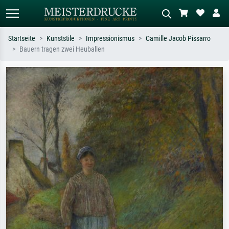
Startseite
Kunststile
Impressionismus
Camille Jacob Pissarro
Bauern tragen zwei Heuballen
Standardsuche
KI-Bildersuche
Suchen Sie nach Künstlern, Werktiteln
Beschreiben Sie die Szene – z.B. Grüne
oder Stilen – z.B. Monet,
Wiese, Abstrakt mit viel Rot, Dunkles
Sternennacht, Impressionismus, Welle
Ölgemälde, Stehender Akt neben einem
Hokusai, Akt.
Baum.