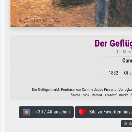
Der Geflü
(Le Marc
Cami
1882 · Öl a
Der Geflügelmarkt, Pontoise von Camille Jacob Pissarro. Verfügbar
herren ·
rock ·
damen ·
stehend ·
markt ·
b
In 3D / AR ansehen
Bild zu Favoriten hinz