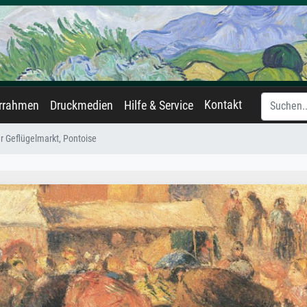
Kontakt
errahmen
Druckmedien
Hilfe & Service
r Geflügelmarkt, Pontoise