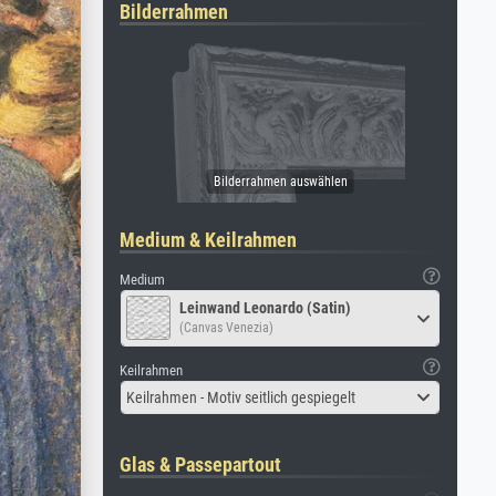
Bilderrahmen
Medium & Keilrahmen
Medium
Leinwand Leonardo (Satin)
(Canvas Venezia)
Keilrahmen
Keilrahmen - Motiv seitlich gespiegelt
Glas & Passepartout