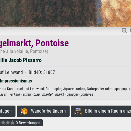
gelmarkt, Pontoise
hé à la volaille, Pontoise)
lle Jacob Pissarro
uf Leinwand · Bild-ID: 31867
Impressionismus
 als Kunstdruck auf Leinwand, Fotopapier, Aquarellkarton, Naturpapier oder Japanpapier.
asar ·
verkauf ·
enten ·
blau ·
mantel ·
markt ·
geflügel ·
pontoise
ufügen
Wandfarbe ändern
Bild in einem Raum anz
0 Bewertungen