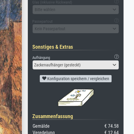
Glas (inklusive Rückwand)
Bitte wählen
Passepartout
Kein Passepartout
Sonstiges & Extras
Aufhängung
Zackenaufhänger (gesteckt)
Konfiguration speichern / vergleichen
Zusammenfassung
Gemälde
€ 74.58
Veredelung
€ 12.64