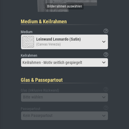
Medium & Keilrahmen
Medium
Leinwand Leonardo (Satin)
(Canvas Venezia)
Keilrahmen
Keilrahmen - Motiv seitlich gespiegelt
Glas & Passepartout
Glas (inklusive Rückwand)
Bitte wählen
Passepartout
Kein Passepartout