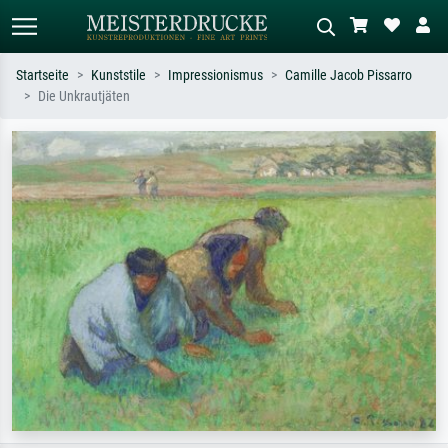
Startseite
Kunststile
Impressionismus
Camille Jacob Pissarro
Die Unkrautjäten
Standardsuche
KI-Bildersuche
Suchen Sie nach Künstlern, Werktiteln
Beschreiben Sie die Szene – z.B. Grüne
oder Stilen – z.B. Monet,
Wiese, Abstrakt mit viel Rot, Dunkles
Sternennacht, Impressionismus, Welle
Ölgemälde, Stehender Akt neben einem
Hokusai, Akt.
Baum.