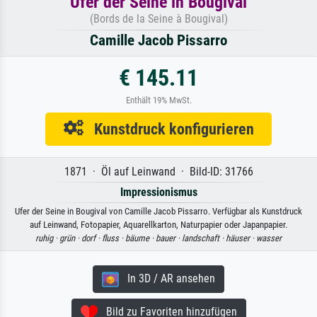
Ufer der Seine in Bougival
(Bords de la Seine à Bougival)
Camille Jacob Pissarro
€ 145.11
Enthält 19% MwSt.
Kunstdruck konfigurieren
1871 · Öl auf Leinwand · Bild-ID: 31766
Impressionismus
Ufer der Seine in Bougival von Camille Jacob Pissarro. Verfügbar als Kunstdruck
auf Leinwand, Fotopapier, Aquarellkarton, Naturpapier oder Japanpapier.
ruhig ·
grün ·
dorf ·
fluss ·
bäume ·
bauer ·
landschaft ·
häuser ·
wasser
In 3D / AR ansehen
Bild zu Favoriten hinzufügen