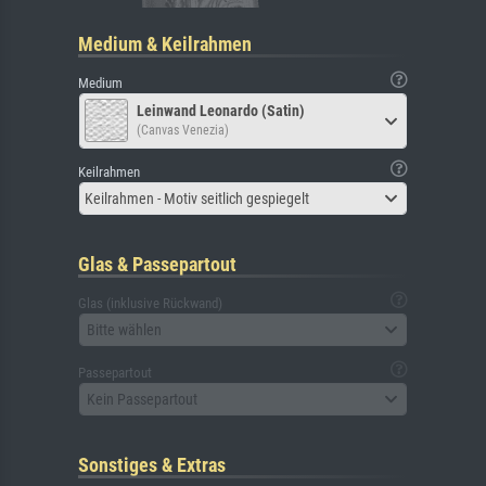
Medium & Keilrahmen
Medium
Leinwand Leonardo (Satin)
(Canvas Venezia)
Keilrahmen
Keilrahmen - Motiv seitlich gespiegelt
Glas & Passepartout
Glas (inklusive Rückwand)
Bitte wählen
Passepartout
Kein Passepartout
Sonstiges & Extras