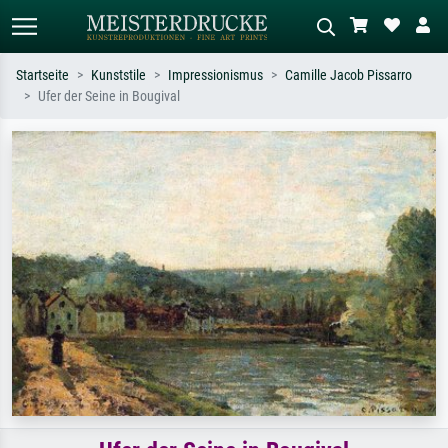
Startseite
Kunststile
Impressionismus
Camille Jacob Pissarro
Ufer der Seine in Bougival
Standardsuche
KI-Bildersuche
Suchen Sie nach Künstlern, Werktiteln
Beschreiben Sie die Szene – z.B. Grüne
oder Stilen – z.B. Monet,
Wiese, Abstrakt mit viel Rot, Dunkles
Sternennacht, Impressionismus, Welle
Ölgemälde, Stehender Akt neben einem
Hokusai, Akt.
Baum.