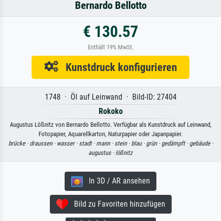
Bernardo Bellotto
€ 130.57
Enthält 19% MwSt.
Kunstdruck konfigurieren
1748 · Öl auf Leinwand · Bild-ID: 27404
Rokoko
Augustus Lößnitz von Bernardo Bellotto. Verfügbar als Kunstdruck auf Leinwand,
Fotopapier, Aquarellkarton, Naturpapier oder Japanpapier.
brücke ·
draussen ·
wasser ·
stadt ·
mann ·
stein ·
blau ·
grün ·
gedämpft ·
gebäude ·
augustus ·
lößnitz
In 3D / AR ansehen
Bild zu Favoriten hinzufügen