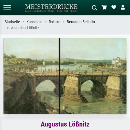
Startseite
Kunststile
Rokoko
Bernardo Bellotto
Augustus Lößnitz
Standardsuche
KI-Bildersuche
Suchen Sie nach Künstlern, Werktiteln
Beschreiben Sie die Szene – z.B. Grüne
oder Stilen – z.B. Monet,
Wiese, Abstrakt mit viel Rot, Dunkles
Sternennacht, Impressionismus, Welle
Ölgemälde, Stehender Akt neben einem
Hokusai, Akt.
Baum.
Augustus Lößnitz