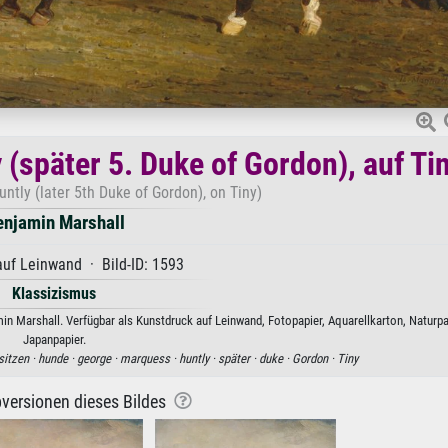
(später 5. Duke of Gordon), auf Ti
ntly (later 5th Duke of Gordon), on Tiny)
enjamin Marshall
uf Leinwand · Bild-ID: 1593
Klassizismus
in Marshall. Verfügbar als Kunstdruck auf Leinwand, Fotopapier, Aquarellkarton, Naturpa
Japanpapier.
sitzen ·
hunde ·
george ·
marquess ·
huntly ·
später ·
duke ·
Gordon ·
Tiny
versionen dieses Bildes