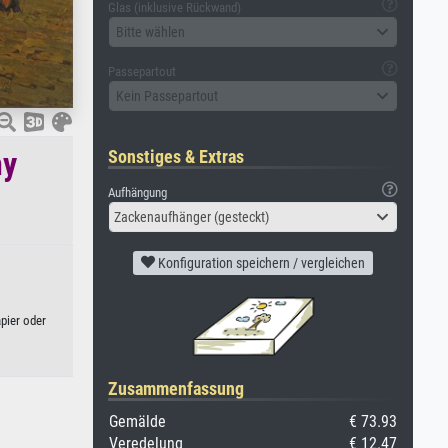
Glas (inklusive Rückwand)
Bitte wählen
Passepartout
Kein Passepartout
ny
Sonstiges & Extras
Aufhängung
Zackenaufhänger (gesteckt)
Konfiguration speichern / vergleichen
pier oder
Zusammenfassung
Gemälde
€ 73.93
Veredelung
€ 12.47