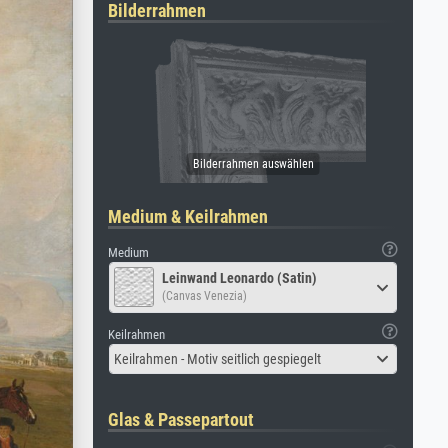
Bilderrahmen
Medium & Keilrahmen
Medium
Leinwand Leonardo (Satin)
(Canvas Venezia)
Keilrahmen
Keilrahmen - Motiv seitlich gespiegelt
Glas & Passepartout