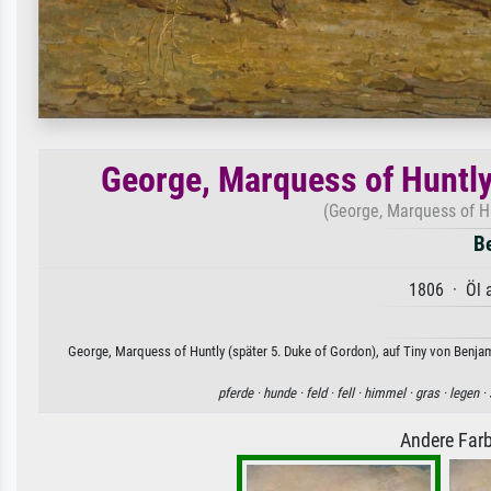
George, Marquess of Huntly 
(George, Marquess of Hu
B
1806 · Öl a
George, Marquess of Huntly (später 5. Duke of Gordon), auf Tiny von Benjam
pferde ·
hunde ·
feld ·
fell ·
himmel ·
gras ·
legen ·
Andere Farb