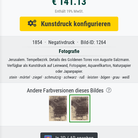
€ 141.13
Enthält 19% MwSt.
Kunstdruck konfigurieren
1854 · Negativdruck · Bild-ID: 1264
Fotografie
Jerusalem. Tempelbezirk. Details des Goldenen Tores von Auguste Salzmann.
Verfügbar als Kunstdruck auf Leinwand, Fotopapier, Aquarellkarton, Naturpapier
oder Japanpapier.
stein ·
mörtel ·
ziegel ·
schmutzig ·
schwarz ·
ruß ·
leisten ·
bögen ·
grau ·
weiß
Andere Farbversionen dieses Bildes