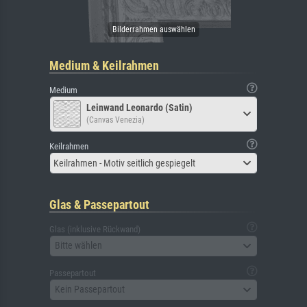
Medium & Keilrahmen
Medium
Leinwand Leonardo (Satin)
(Canvas Venezia)
Keilrahmen
Keilrahmen - Motiv seitlich gespiegelt
Glas & Passepartout
Glas (inklusive Rückwand)
Bitte wählen
Passepartout
Kein Passepartout