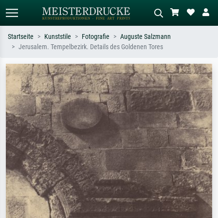
Startseite
Kunststile
Fotografie
Auguste Salzmann
Jerusalem. Tempelbezirk. Details des Goldenen Tores
Standardsuche
KI-Bildersuche
Suchen Sie nach Künstlern, Werktiteln
Beschreiben Sie die Szene – z.B. Grüne
oder Stilen – z.B. Monet,
Wiese, Abstrakt mit viel Rot, Dunkles
Sternennacht, Impressionismus, Welle
Ölgemälde, Stehender Akt neben einem
Hokusai, Akt.
Baum.