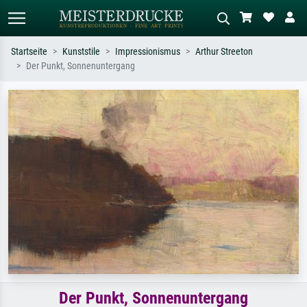
Startseite
Kunststile
Impressionismus
Arthur Streeton
Der Punkt, Sonnenuntergang
Standardsuche
KI-Bildersuche
Suchen Sie nach Künstlern, Werktiteln
Beschreiben Sie die Szene – z.B. Grüne
oder Stilen – z.B. Monet,
Wiese, Abstrakt mit viel Rot, Dunkles
Sternennacht, Impressionismus, Welle
Ölgemälde, Stehender Akt neben einem
Hokusai, Akt.
Baum.
Der Punkt, Sonnenuntergang