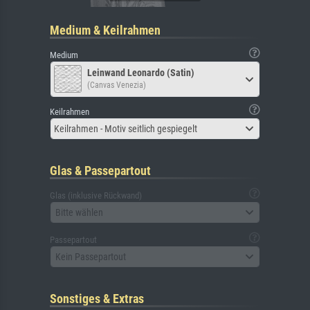
Medium & Keilrahmen
Medium
Leinwand Leonardo (Satin)
(Canvas Venezia)
Keilrahmen
Keilrahmen - Motiv seitlich gespiegelt
Glas & Passepartout
Glas (inklusive Rückwand)
Bitte wählen
Passepartout
Kein Passepartout
Sonstiges & Extras