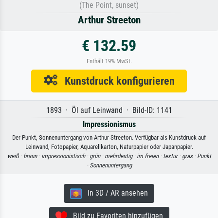
(The Point, sunset)
Arthur Streeton
€ 132.59
Enthält 19% MwSt.
Kunstdruck konfigurieren
1893 · Öl auf Leinwand · Bild-ID: 1141
Impressionismus
Der Punkt, Sonnenuntergang von Arthur Streeton. Verfügbar als Kunstdruck auf
Leinwand, Fotopapier, Aquarellkarton, Naturpapier oder Japanpapier.
weiß ·
braun ·
impressionistisch ·
grün ·
mehrdeutig ·
im freien ·
textur ·
gras ·
Punkt
·
Sonnenuntergang
In 3D / AR ansehen
Bild zu Favoriten hinzufügen