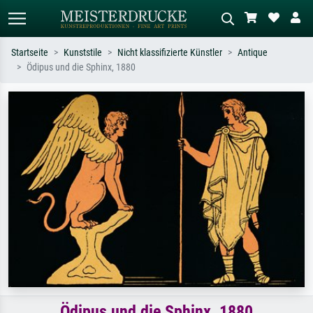
Startseite
Kunststile
Nicht klassifizierte Künstler
Antique
Ödipus und die Sphinx, 1880
Standardsuche
KI-Bildersuche
Suchen Sie nach Künstlern, Werktiteln
Beschreiben Sie die Szene – z.B. Grüne
oder Stilen – z.B. Monet,
Wiese, Abstrakt mit viel Rot, Dunkles
Sternennacht, Impressionismus, Welle
Ölgemälde, Stehender Akt neben einem
Hokusai, Akt.
Baum.
Ödipus und die Sphinx, 1880