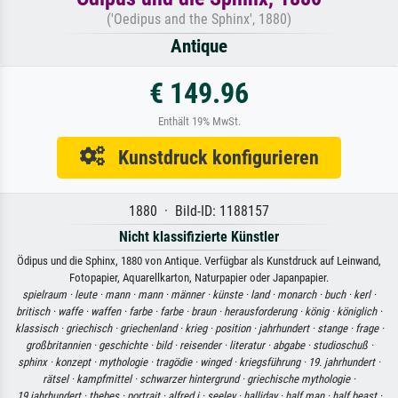
('Oedipus and the Sphinx', 1880)
Antique
€ 149.96
Enthält 19% MwSt.
Kunstdruck konfigurieren
1880 · Bild-ID: 1188157
Nicht klassifizierte Künstler
Ödipus und die Sphinx, 1880 von Antique. Verfügbar als Kunstdruck auf Leinwand,
Fotopapier, Aquarellkarton, Naturpapier oder Japanpapier.
spielraum ·
leute ·
mann ·
mann ·
männer ·
künste ·
land ·
monarch ·
buch ·
kerl ·
britisch ·
waffe ·
waffen ·
farbe ·
farbe ·
braun ·
herausforderung ·
könig ·
königlich ·
klassisch ·
griechisch ·
griechenland ·
krieg ·
position ·
jahrhundert ·
stange ·
frage ·
großbritannien ·
geschichte ·
bild ·
reisender ·
literatur ·
abgabe ·
studioschuß ·
sphinx ·
konzept ·
mythologie ·
tragödie ·
winged ·
kriegsführung ·
19. jahrhundert ·
rätsel ·
kampfmittel ·
schwarzer hintergrund ·
griechische mythologie ·
19.jahrhundert ·
thebes ·
portrait ·
alfred j ·
seeley ·
halliday ·
half man ·
half beast ·