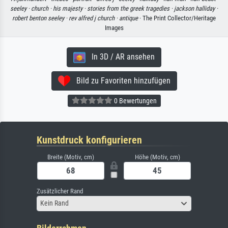
seeley ·
church ·
his majesty ·
stories from the greek tragedies ·
jackson halliday ·
robert benton seeley ·
rev alfred j church ·
antique
· The Print Collector/Heritage
Images
In 3D / AR ansehen
Bild zu Favoriten hinzufügen
0 Bewertungen
Kunstdruck konfigurieren
Breite (Motiv, cm)
Höhe (Motiv, cm)
Zusätzlicher Rand
Kein Rand