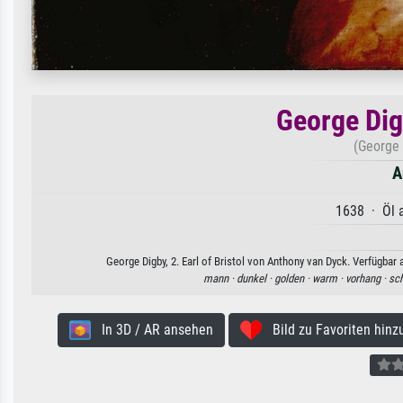
George Digb
(George 
A
1638 · Öl a
George Digby, 2. Earl of Bristol von Anthony van Dyck. Verfügbar
mann ·
dunkel ·
golden ·
warm ·
vorhang ·
sch
In 3D / AR ansehen
Bild zu Favoriten hinz