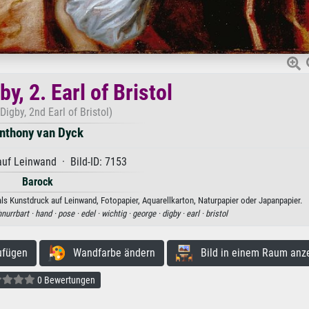
y, 2. Earl of Bristol
Digby, 2nd Earl of Bristol)
nthony van Dyck
uf Leinwand · Bild-ID: 7153
Barock
 als Kunstdruck auf Leinwand, Fotopapier, Aquarellkarton, Naturpapier oder Japanpapier.
nurrbart ·
hand ·
pose ·
edel ·
wichtig ·
george ·
digby ·
earl ·
bristol
ufügen
Wandfarbe ändern
Bild in einem Raum anz
0 Bewertungen