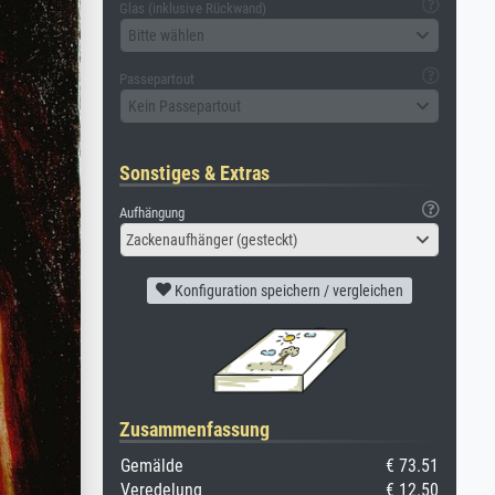
Glas (inklusive Rückwand)
Bitte wählen
Passepartout
Kein Passepartout
Sonstiges & Extras
Aufhängung
Zackenaufhänger (gesteckt)
Konfiguration speichern / vergleichen
Zusammenfassung
Gemälde
€ 73.51
Veredelung
€ 12.50