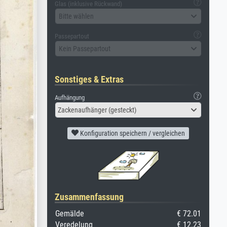
Glas (inklusive Rückwand)
Bitte wählen
Passepartout
Kein Passepartout
Sonstiges & Extras
Aufhängung
Zackenaufhänger (gesteckt)
Konfiguration speichern / vergleichen
Zusammenfassung
Gemälde
€ 72.01
Veredelung
€ 12.23