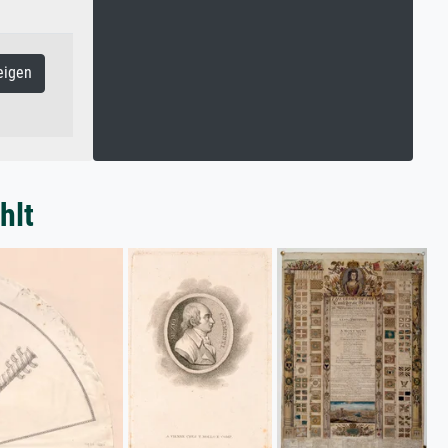
eigen
hlt