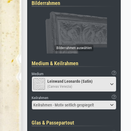
Bilderrahmen
Medium & Keilrahmen
Medium
Leinwand Leonardo (Satin)
(Canvas Venezia)
Keilrahmen
Keilrahmen - Motiv seitlich gespiegelt
Glas & Passepartout