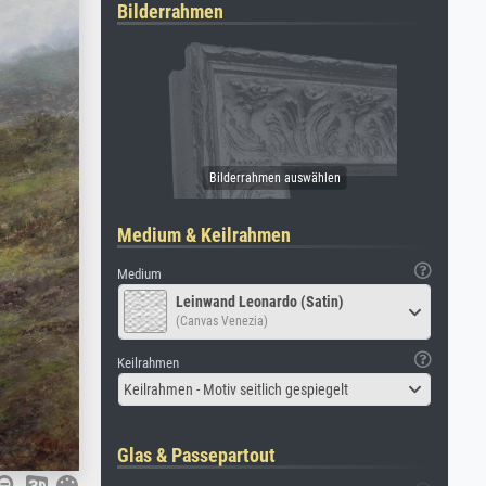
Bilderrahmen
Medium & Keilrahmen
Medium
Leinwand Leonardo (Satin)
(Canvas Venezia)
Keilrahmen
Keilrahmen - Motiv seitlich gespiegelt
Glas & Passepartout