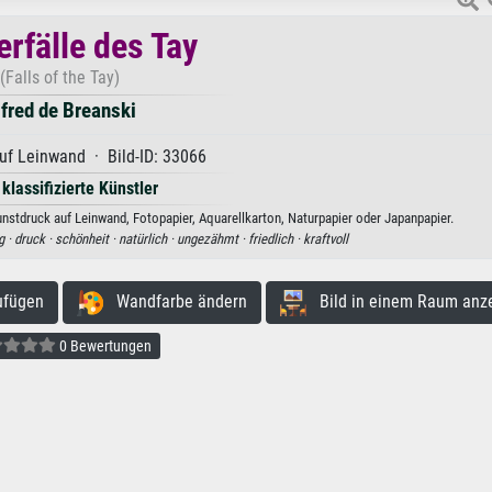
rfälle des Tay
(Falls of the Tay)
fred de Breanski
uf Leinwand · Bild-ID: 33066
 klassifizierte Künstler
unstdruck auf Leinwand, Fotopapier, Aquarellkarton, Naturpapier oder Japanpapier.
g ·
druck ·
schönheit ·
natürlich ·
ungezähmt ·
friedlich ·
kraftvoll
ufügen
Wandfarbe ändern
Bild in einem Raum anz
0 Bewertungen