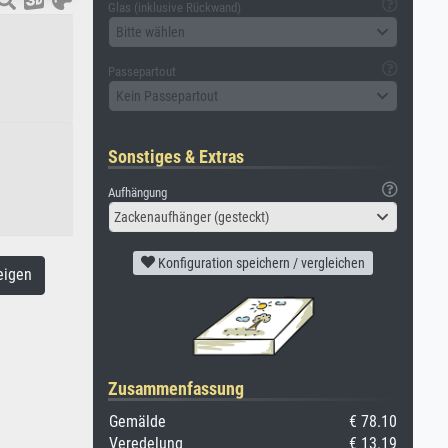
Glas (inklusive Rückwand)
Bitte wählen
Passepartout
Kein Passepartout
Sonstiges & Extras
Aufhängung
Zackenaufhänger (gesteckt)
Konfiguration speichern / vergleichen
eigen
Zusammenfassung
Gemälde
€ 78.10
Veredelung
€ 13.19