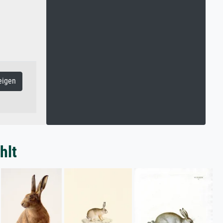
eigen
hlt