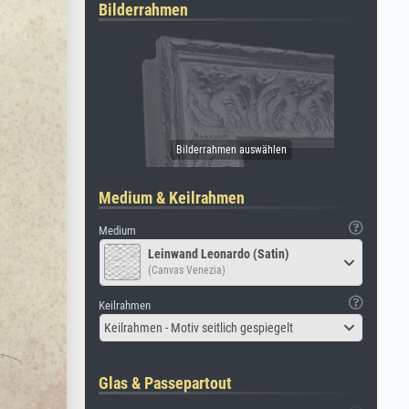
Bilderrahmen
Medium & Keilrahmen
Medium
Leinwand Leonardo (Satin)
(Canvas Venezia)
Keilrahmen
Keilrahmen - Motiv seitlich gespiegelt
Glas & Passepartout