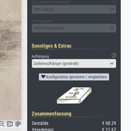
Glas (inklusive Rückwand)
Bitte wählen
Passepartout
Kein Passepartout
Sonstiges & Extras
Aufhängung
Zackenaufhänger (gesteckt)
Konfiguration speichern / vergleichen
Zusammenfassung
Gemälde
€ 68.29
Veredelung
€ 11.67