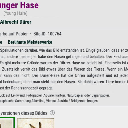
unger Hase
(Young Hare)
Albrecht Dürer
rbe auf Papier · Bild-ID: 100764
ce
·
Berühmte Meisterwerke
pekulationen darüber, wie das Bild entstanden ist. Einige glauben, dass er z
hat, andere meinen, er habe den Hasen gefangen und behalten. Der Feldhase
Es gibt mehrere Gründe warum der Dürrer-Hase so beliebt ist. Einerseits ist 
n. Zusätzlich verrät das Bild etwas über das Wesen des Tieres. Wenn ein M
r kann das nicht. Der Dürer-Hase hat die Ohren aufgestellt und ist jederz
ld bedeutsam, denn man sieht nur den Hasen. Bis dahin waren Tiere immer in
unst der Renaissancezeit geprägt.
uck auf Leinwand, Fotopapier, Aquarellkarton, Naturpapier oder Japanpapier.
Graphische Sammlung Albertina, Vienna, Austria / Bridgeman Images
versionen dieses Bildes