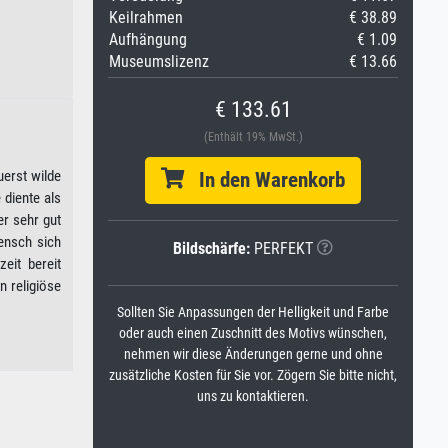
Keilrahmen
€ 38.89
Aufhängung
€ 1.09
Museumslizenz
€ 13.66
€ 133.61
(Enthält 19% MwSt.)
uerst wilde
In den Warenkorb
 diente als
er sehr gut
ensch sich
Bildschärfe:
PERFEKT
eit bereit
 religiöse
Sollten Sie Anpassungen der Helligkeit und Farbe
oder auch einen Zuschnitt des Motivs wünschen,
nehmen wir diese Änderungen gerne und ohne
zusätzliche Kosten für Sie vor. Zögern Sie bitte nicht,
uns zu kontaktieren.