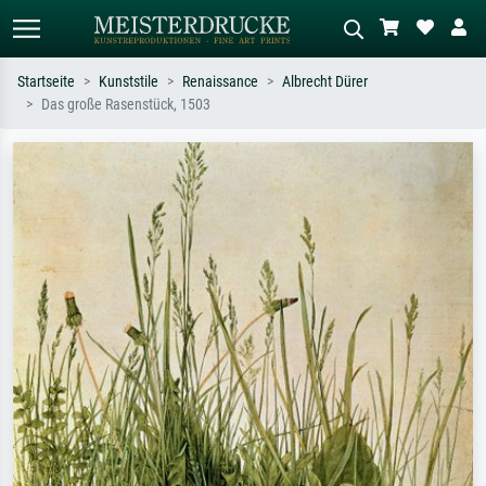
Startseite
Kunststile
Renaissance
Albrecht Dürer
Das große Rasenstück, 1503
Standardsuche
KI-Bildersuche
Suchen Sie nach Künstlern, Werktiteln
Beschreiben Sie die Szene – z.B. Grüne
oder Stilen – z.B. Monet,
Wiese, Abstrakt mit viel Rot, Dunkles
Sternennacht, Impressionismus, Welle
Ölgemälde, Stehender Akt neben einem
Hokusai, Akt.
Baum.