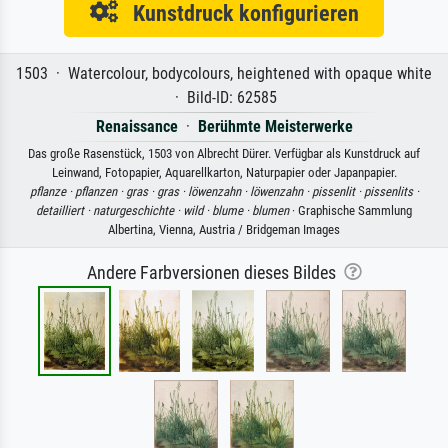
Kunstdruck konfigurieren
1503 · Watercolour, bodycolours, heightened with opaque white
· Bild-ID: 62585
Renaissance
·
Berühmte Meisterwerke
Das große Rasenstück, 1503 von Albrecht Dürer. Verfügbar als Kunstdruck auf
Leinwand, Fotopapier, Aquarellkarton, Naturpapier oder Japanpapier.
pflanze ·
pflanzen ·
gras ·
gras ·
löwenzahn ·
löwenzahn ·
pissenlit ·
pissenlits ·
detailliert ·
naturgeschichte ·
wild ·
blume ·
blumen
· Graphische Sammlung
Albertina, Vienna, Austria / Bridgeman Images
Andere Farbversionen dieses Bildes