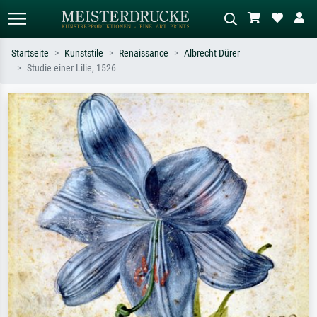
Startseite
Kunststile
Renaissance
Albrecht Dürer
Studie einer Lilie, 1526
Standardsuche
KI-Bildersuche
Suchen Sie nach Künstlern, Werktiteln
Beschreiben Sie die Szene – z.B. Grüne
oder Stilen – z.B. Monet,
Wiese, Abstrakt mit viel Rot, Dunkles
Sternennacht, Impressionismus, Welle
Ölgemälde, Stehender Akt neben einem
Hokusai, Akt.
Baum.