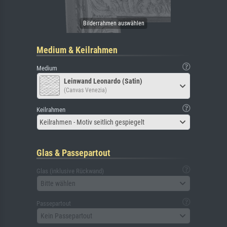
Medium & Keilrahmen
Medium
Leinwand Leonardo (Satin)
(Canvas Venezia)
Keilrahmen
Keilrahmen - Motiv seitlich gespiegelt
Glas & Passepartout
Glas (inklusive Rückwand)
Bitte wählen
Passepartout
Kein Passepartout