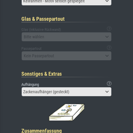
Keilrahmen - Motiv seitlich gespiegelt
Glas & Passepartout
Glas (inklusive Rückwand)
Bitte wählen
Passepartout
Kein Passepartout
Sonstiges & Extras
Aufhängung
Zackenaufhänger (gesteckt)
Zusammenfassung