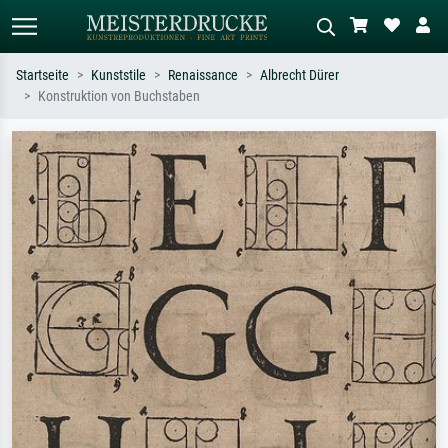
Startseite
Kunststile
Renaissance
Albrecht Dürer
Konstruktion von Buchstaben
Standardsuche
KI-Bildersuche
Suchen Sie nach Künstlern, Werktiteln
Beschreiben Sie die Szene – z.B. Grüne
oder Stilen – z.B. Monet,
Wiese, Abstrakt mit viel Rot, Dunkles
Sternennacht, Impressionismus, Welle
Ölgemälde, Stehender Akt neben einem
Hokusai, Akt.
Baum.