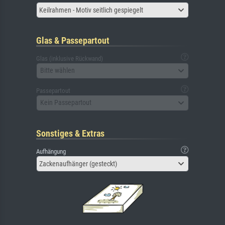
Keilrahmen - Motiv seitlich gespiegelt
Glas & Passepartout
Glas (inklusive Rückwand)
Bitte wählen
Passepartout
Kein Passepartout
Sonstiges & Extras
Aufhängung
Zackenaufhänger (gesteckt)