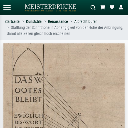
Startseite
Kunststile
Renaissance
Albrecht Dürer
Stafflung der Schrifthöhe in Abhängigkeit von der Höhe der Anbringung,
Standardsuche
KI-Bildersuche
damit alle Zeilen gleich hoch erscheinen
Suchen Sie nach Künstlern, Werktiteln
Beschreiben Sie die Szene – z.B. Grüne
oder Stilen – z.B. Monet,
Wiese, Abstrakt mit viel Rot, Dunkles
Sternennacht, Impressionismus, Welle
Ölgemälde, Stehender Akt neben einem
Hokusai, Akt.
Baum.