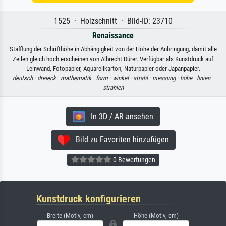
1525 · Holzschnitt · Bild-ID: 23710
Renaissance
Stafflung der Schrifthöhe in Abhängigkeit von der Höhe der Anbringung, damit alle
Zeilen gleich hoch erscheinen von Albrecht Dürer. Verfügbar als Kunstdruck auf
Leinwand, Fotopapier, Aquarellkarton, Naturpapier oder Japanpapier.
deutsch ·
dreieck ·
mathematik ·
form ·
winkel ·
strahl ·
messung ·
höhe ·
linien ·
strahlen
In 3D / AR ansehen
Bild zu Favoriten hinzufügen
0 Bewertungen
Kunstdruck konfigurieren
Breite (Motiv, cm)
Höhe (Motiv, cm)