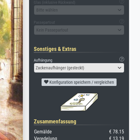
Glas (inklusive Rückwand)
Bitte wählen
Passepartout
Kein Passepartout
Sonstiges & Extras
Aufhängung
Zackenaufhänger (gesteckt)
Konfiguration speichern / vergleichen
Zusammenfassung
Gemälde
€ 78.15
Veredelung
€ 13.19