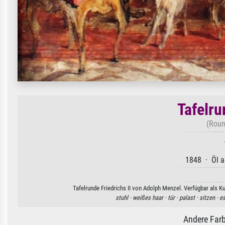
Tafelru
(Roun
1848 · Öl a
Tafelrunde Friedrichs II von Adolph Menzel. Verfügbar als K
stuhl ·
weißes haar ·
tür ·
palast ·
sitzen ·
es
Andere Farb