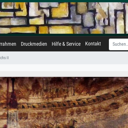
Kontakt
errahmen
Druckmedien
Hilfe & Service
chs II