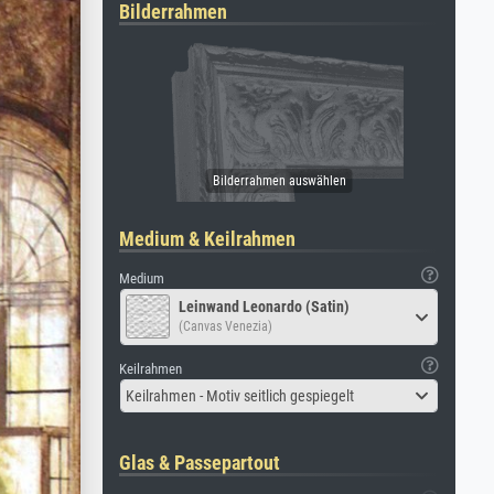
Bilderrahmen
Medium & Keilrahmen
Medium
Leinwand Leonardo (Satin)
(Canvas Venezia)
Keilrahmen
Keilrahmen - Motiv seitlich gespiegelt
Glas & Passepartout