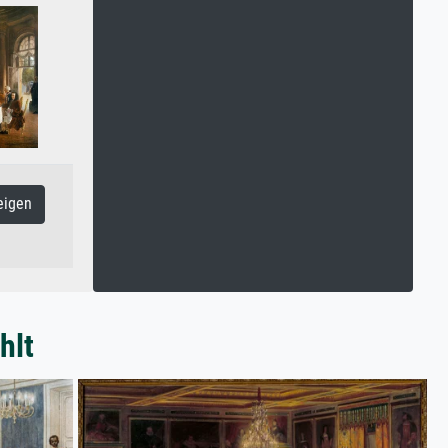
eigen
hlt