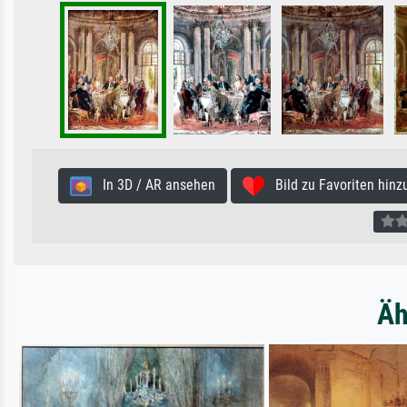
In 3D / AR ansehen
Bild zu Favoriten hinz
Äh