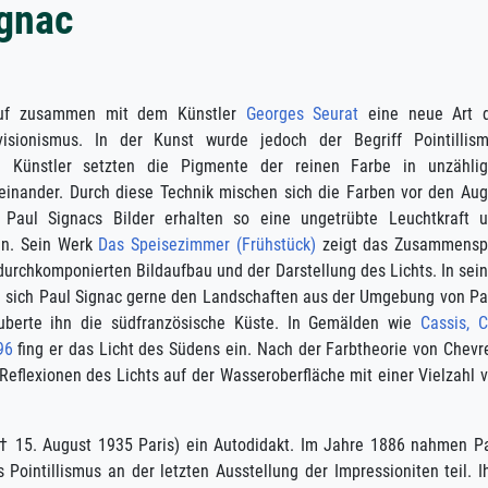
ignac
huf zusammen mit dem Künstler
Georges Seurat
eine neue Art 
visionismus. In der Kunst wurde jedoch der Begriff Pointillis
de Künstler setzten die Pigmente der reinen Farbe in unzähli
inander. Durch diese Technik mischen sich die Farben vor den Au
. Paul Signacs Bilder erhalten so eine ungetrübte Leuchtkraft 
ren. Sein Werk
Das Speisezimmer (Frühstück)
zeigt das Zusammensp
urchkomponierten Bildaufbau und der Darstellung des Lichts. In sei
sich Paul Signac gerne den Landschaften aus der Umgebung von Pa
auberte ihn die südfranzösische Küste. In Gemälden wie
Cassis, 
96
fing er das Licht des Südens ein. Nach der Farbtheorie von Chevr
Reflexionen des Lichts auf der Wasseroberfläche mit einer Vielzahl 
 † 15. August 1935 Paris) ein Autodidakt. Im Jahre 1886 nahmen P
 Pointillismus an der letzten Ausstellung der Impressioniten teil. I