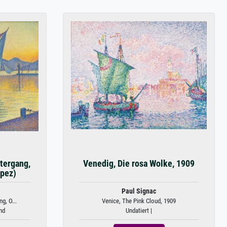
tergang,
Venedig, Die rosa Wolke, 1909
opez)
Paul Signac
g, O...
Venice, The Pink Cloud, 1909
nd
Undatiert |