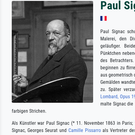
Paul S
Paul Signac sc
Malerei, den Di
geläufiger. Bei
Pünktchen nebene
des Betrachters
beginnen zu flir
aus geometrisch d
Gemälden wandte 
zu. Später verz
Lombard, Opus 1
malte Signac die 
farbigen Strichen.
Als Künstler war Paul Signac (* 11. November 1863 in Paris;
Signac, Georges Seurat und
Camille Pissarro
als Vertreter des