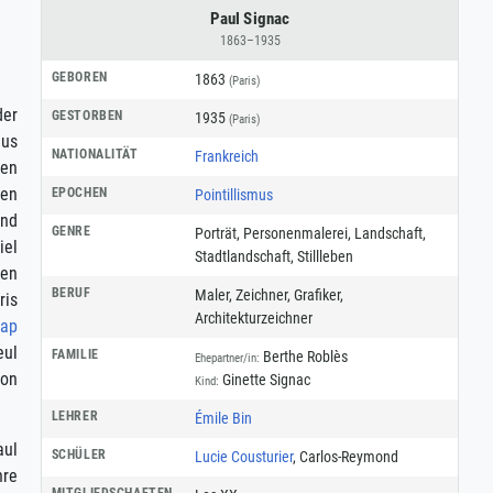
Paul Signac
1863–1935
GEBOREN
1863
(Paris)
der
GESTORBEN
1935
(Paris)
mus
NATIONALITÄT
Frankreich
gen
gen
EPOCHEN
Pointillismus
und
GENRE
Porträt
,
Personenmalerei
,
Landschaft
,
iel
Stadtlandschaft
,
Stillleben
nen
BERUF
Maler
,
Zeichner
,
Grafiker
,
ris
Architekturzeichner
Cap
eul
FAMILIE
Berthe Roblès
Ehepartner/in:
von
Ginette Signac
Kind:
LEHRER
Émile Bin
aul
SCHÜLER
Lucie Cousturier
, Carlos-Reymond
hre
MITGLIEDSCHAFTEN