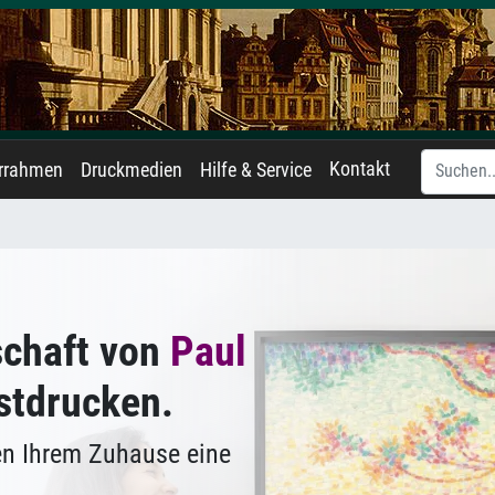
Kontakt
errahmen
Druckmedien
Hilfe & Service
schaft von
Paul
stdrucken.
en Ihrem Zuhause eine