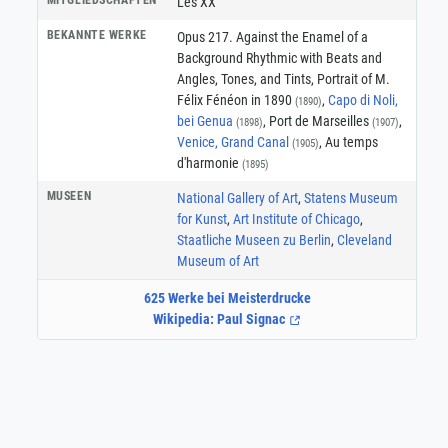
Les XX
BEKANNTE WERKE
Opus 217. Against the Enamel of a
Background Rhythmic with Beats and
Angles, Tones, and Tints, Portrait of M.
Félix Fénéon in 1890
,
Capo di Noli,
(1890)
bei Genua
, Port de Marseilles
,
(1898)
(1907)
Venice, Grand Canal
, Au temps
(1905)
d'harmonie
(1895)
MUSEEN
National Gallery of Art
,
Statens Museum
for Kunst
,
Art Institute of Chicago
,
Staatliche Museen zu Berlin
,
Cleveland
Museum of Art
625 Werke bei Meisterdrucke
Wikipedia: Paul Signac