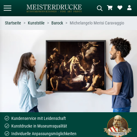
Startseite
Kunststile
Barock
Michelangelo Merisi Caravaggio
Standardsuche
KI-Bildersuche
Suchen Sie nach Künstlern, Werktiteln
Beschreiben Sie die Szene – z.B. Grüne
oder Stilen – z.B. Monet,
Wiese, Abstrakt mit viel Rot, Dunkles
Sternennacht, Impressionismus, Welle
Ölgemälde, Stehender Akt neben einem
Hokusai, Akt.
Baum.
Kundenservice mit Leidenschaft
Kunstdrucke in Museumsqualität
Individuelle Anpassungsmöglichkeiten