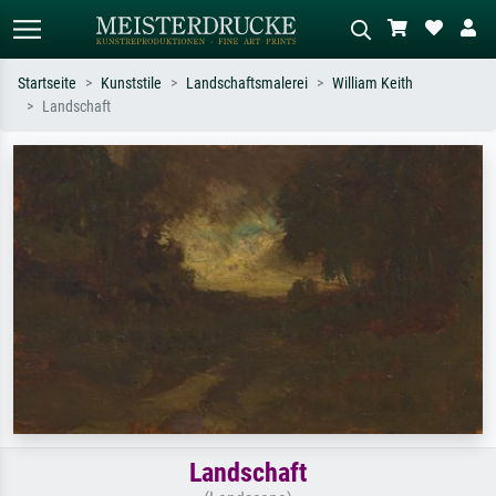
Startseite
Kunststile
Landschaftsmalerei
William Keith
Landschaft
Standardsuche
KI-Bildersuche
Suchen Sie nach Künstlern, Werktiteln
Beschreiben Sie die Szene – z.B. Grüne
oder Stilen – z.B. Monet,
Wiese, Abstrakt mit viel Rot, Dunkles
Sternennacht, Impressionismus, Welle
Ölgemälde, Stehender Akt neben einem
Hokusai, Akt.
Baum.
Landschaft