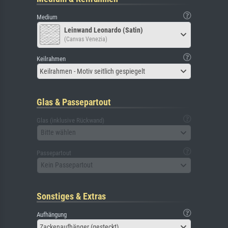
Medium
Leinwand Leonardo (Satin)
(Canvas Venezia)
Keilrahmen
Keilrahmen - Motiv seitlich gespiegelt
Glas & Passepartout
Glas (inklusive Rückwand)
Bitte wählen
Passepartout
Kein Passepartout
Sonstiges & Extras
Aufhängung
Zackenaufhänger (gesteckt)