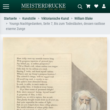
Startseite
Kunststile
Viktorianische Kunst
William Blake
Youngs Nachtgedanken, Seite 7, Bis zum Todesläuten, dessen rastlose
Standardsuche
KI-Bildersuche
eiserne Zunge
Suchen Sie nach Künstlern, Werktiteln
Beschreiben Sie die Szene – z.B. Grüne
oder Stilen – z.B. Monet,
Wiese, Abstrakt mit viel Rot, Dunkles
Sternennacht, Impressionismus, Welle
Ölgemälde, Stehender Akt neben einem
Hokusai, Akt.
Baum.