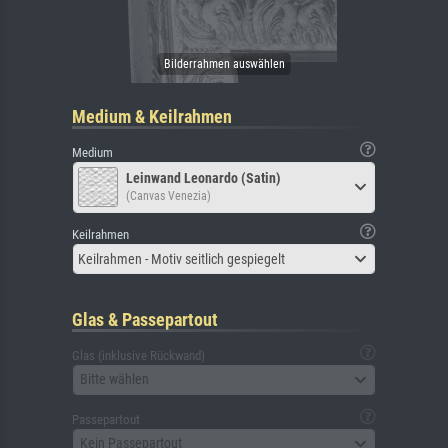
Medium & Keilrahmen
Medium
Leinwand Leonardo (Satin)
(Canvas Venezia)
Keilrahmen
Keilrahmen - Motiv seitlich gespiegelt
Glas & Passepartout
Glas (inklusive Rückwand)
Bitte wählen
Passepartout
Kein Passepartout