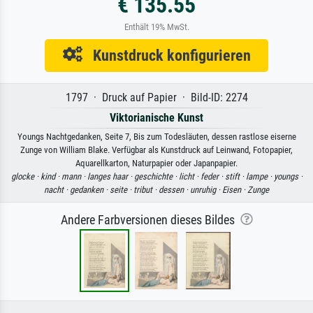
€ 135.55
Enthält 19% MwSt.
Kunstdruck konfigurieren
1797 · Druck auf Papier · Bild-ID: 2274
Viktorianische Kunst
Youngs Nachtgedanken, Seite 7, Bis zum Todesläuten, dessen rastlose eiserne
Zunge von William Blake. Verfügbar als Kunstdruck auf Leinwand, Fotopapier,
Aquarellkarton, Naturpapier oder Japanpapier.
glocke ·
kind ·
mann ·
langes haar ·
geschichte ·
licht ·
feder ·
stift ·
lampe ·
youngs ·
nacht ·
gedanken ·
seite ·
tribut ·
dessen ·
unruhig ·
Eisen ·
Zunge
Andere Farbversionen dieses Bildes