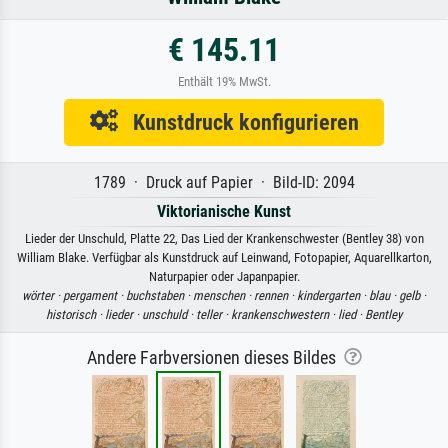
€ 145.11
Enthält 19% MwSt.
Kunstdruck konfigurieren
1789 · Druck auf Papier · Bild-ID: 2094
Viktorianische Kunst
Lieder der Unschuld, Platte 22, Das Lied der Krankenschwester (Bentley 38) von
William Blake. Verfügbar als Kunstdruck auf Leinwand, Fotopapier, Aquarellkarton,
Naturpapier oder Japanpapier.
wörter ·
pergament ·
buchstaben ·
menschen ·
rennen ·
kindergarten ·
blau ·
gelb ·
historisch ·
lieder ·
unschuld ·
teller ·
krankenschwestern ·
lied ·
Bentley
Andere Farbversionen dieses Bildes