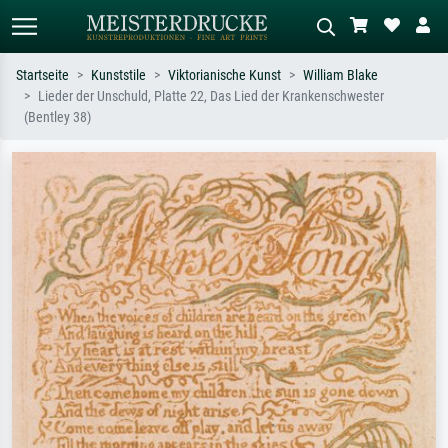
Startseite
Kunststile
Viktorianische Kunst
William Blake
Lieder der Unschuld, Platte 22, Das Lied der Krankenschwester
Standardsuche
KI-Bildersuche
(Bentley 38)
Suchen Sie nach Künstlern, Werktiteln
Beschreiben Sie die Szene – z.B. Grüne
oder Stilen – z.B. Monet,
Wiese, Abstrakt mit viel Rot, Dunkles
Sternennacht, Impressionismus, Welle
Ölgemälde, Stehender Akt neben einem
Hokusai, Akt.
Baum.