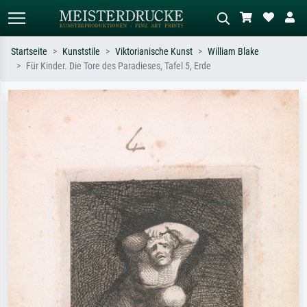
Startseite
Kunststile
Viktorianische Kunst
William Blake
Für Kinder. Die Tore des Paradieses, Tafel 5, Erde
Standardsuche
KI-Bildersuche
Suchen Sie nach Künstlern, Werktiteln
Beschreiben Sie die Szene – z.B. Grüne
oder Stilen – z.B. Monet,
Wiese, Abstrakt mit viel Rot, Dunkles
Sternennacht, Impressionismus, Welle
Ölgemälde, Stehender Akt neben einem
Hokusai, Akt.
Baum.