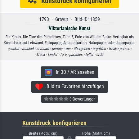
Kunstdruck konfigurieren
1793 · Gravur · Bild-ID: 1859
Viktorianische Kunst
Für Kinder. Die Tore des Paradieses, Tafel 5, Erde von William Blake. Verfügbar als
Kunstdruck auf Leinwand, Fotopapier, Aquarellkarton, Naturpapier oder Japanpapier.
quadrat ·
muskel ·
seltsam ·
person ·
vier ·
übergeben ·
ergriffen ·
freak ·
person ·
krank ·
kinder ·
tore ·
paradies ·
teller ·
erde
In 3D / AR ansehen
Bild zu Favoriten hinzufügen
0 Bewertungen
Kunstdruck konfigurieren
Breite (Motiv, cm)
Höhe (Motiv, cm)