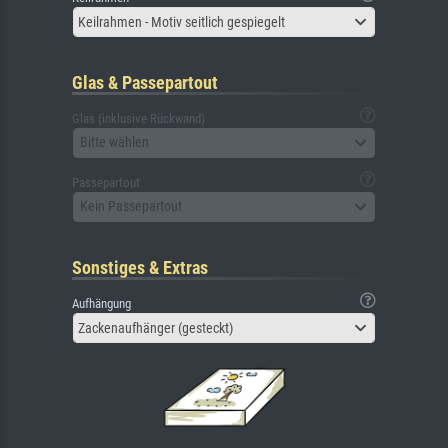
Keilrahmen - Motiv seitlich gespiegelt
Glas & Passepartout
Glas (inklusive Rückwand)
Bitte wählen
Passepartout
Kein Passepartout
Sonstiges & Extras
Aufhängung
Zackenaufhänger (gesteckt)